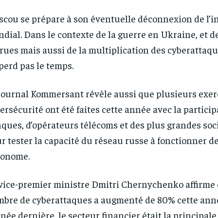
cou se prépare à son éventuelle déconnexion de l’i
dial. Dans le contexte de la guerre en Ukraine, et d
rues mais aussi de la multiplication des cyberattaqu
perd pas le temps.
journal Kommersant révèle aussi que plusieurs exer
ersécurité ont été faites cette année avec la particip
ques, d’opérateurs télécoms et des plus grandes soc
r tester la capacité du réseau russe à fonctionner d
tonome.
vice-premier ministre Dmitri Chernychenko affirme 
bre de cyberattaques a augmenté de 80% cette année
nnée dernière, le secteur financier était la principale 
RECOMMENDED
RECOMMENDED