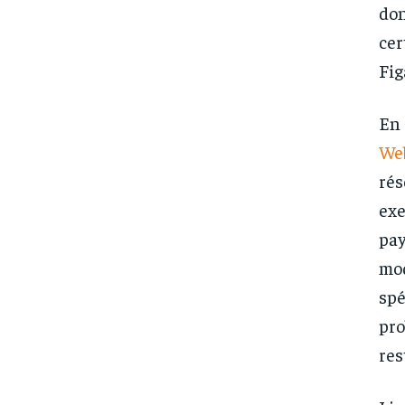
don
cer
Fig
En 
We
rés
exe
pay
mod
spé
pro
res