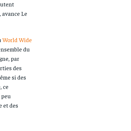
outent
, avance Le
u
World Wide
’ensemble du
gne, par
rties des
Même si des
, ce
e peu
 et des