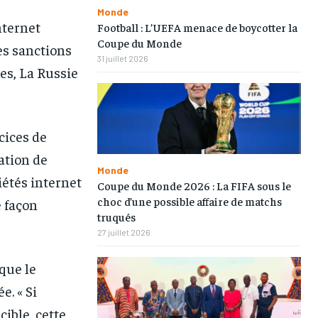
Monde
nternet
Football : L’UEFA menace de boycotter la
Coupe du Monde
es sanctions
31 juillet 2026
es, La Russie
cices de
ation de
Monde
iétés internet
Coupe du Monde 2026 : La FIFA sous le
choc d’une possible affaire de matchs
e façon
truqués
27 juillet 2026
que le
. « Si
cible, cette