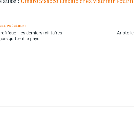
e aussi :
Umaro Sissoco Embalo chez Vladimir Poutin
CLE PRÉCÉDENT
rafrique : les derniers militaires
Aristo l
çais quittent le pays