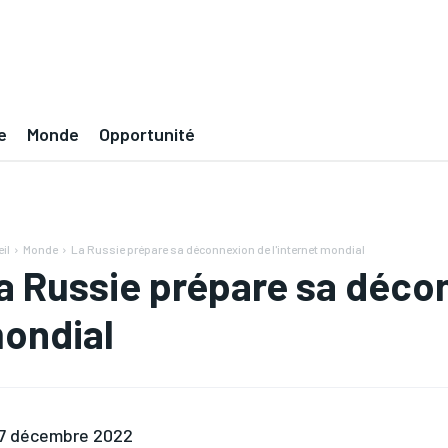
e
Monde
Opportunité
il
Monde
La Russie prépare sa déconnexion de l'internet mondial
a Russie prépare sa décon
ondial
7 décembre 2022