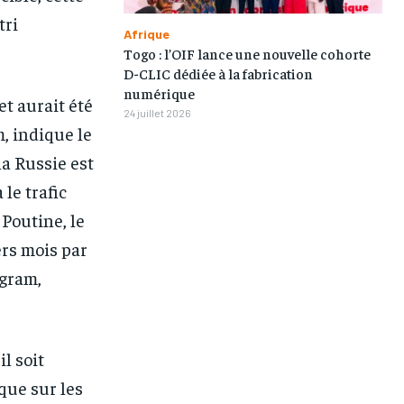
tri
1-MONTH
1-MONTH
Afrique
Togo : l’OIF lance une nouvelle cohorte
/ month
/ month
D-CLIC dédiée à la fabrication
eeing to this tier, you are billed
eeing to this tier, you are billed
numérique
onth after the first one until you
onth after the first one until you
t aurait été
ut of the monthly subscription.
ut of the monthly subscription.
24 juillet 2026
, indique le
a Russie est
le trafic
 Poutine, le
ers mois par
agram,
l soit
ique sur les