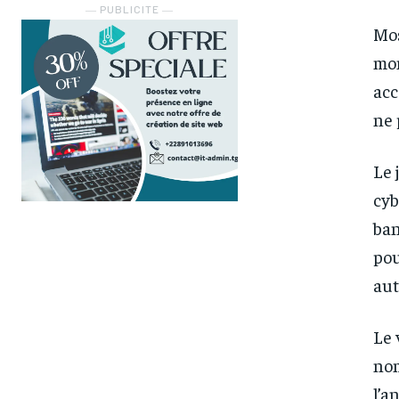
― PUBLICITE ―
Mos
mon
acc
ne 
Le 
cyb
ban
pou
au
Le 
nom
l’a