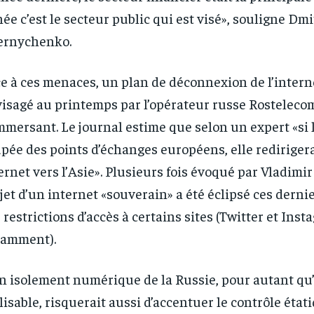
ée c’est le secteur public qui est visé», souligne Dmi
1-YEAR
1-YEAR
ernychenko.
/ year
/ year
By agr
By agr
s and you
s and you
every m
every m
tly.
tly.
e à ces menaces, un plan de déconnexion de l’interne
Pay now and you get access to exclusive
Pay now and you get access to exclusive
opt o
opt o
news and articles for a whole year.
news and articles for a whole year.
isagé au printemps par l’opérateur russe Rostelecom
mersant. Le journal estime que selon un expert «si l
pée des points d’échanges européens, elle redirigera 
ernet vers l’Asie». Plusieurs fois évoqué par Vladimir
jet d’un internet «souverain» a été éclipsé ces derni
 restrictions d’accès à certains sites (Twitter et Inst
tamment).
n isolement numérique de la Russie, pour autant qu’i
lisable, risquerait aussi d’accentuer le contrôle état