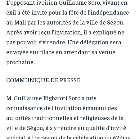
IT-ADMIN
IT-ADMIN
L’opposant ivoirien Guillaume Soro, vivant en
IT-ADMIN
IT-ADMIN
exil a été invité pour la fête de l’indépendance
TOGOREPORT
TOGOREPORT
TOGOREPORT
TOGOREPORT
au Mali par les autorités de la ville de Ségou.
L’INTEGRAL
L’INTEGRAL
L’INTEGRAL
L’INTEGRAL
Après avoir reçu l’invitation, il a expliqué ne
TOGOREGARD
TOGOREGARD
pas pouvoir s’y rendre. Une délégation sera
TOGOREGARD
TOGOREGARD
LOMEBOUGEINFO
LOMEBOUGEINFO
envoyée sur place en attendant sa venue
LOMEBOUGEINFO
LOMEBOUGEINFO
NOUVELLE D’AFRIQUE
NOUVELLE D’AFRIQUE
prochaine.
NOUVELLE D’AFRIQUE
NOUVELLE D’AFRIQUE
LEDEFENSEURINFO
LEDEFENSEURINFO
LEDEFENSEURINFO
LEDEFENSEURINFO
COMMUNIQUE DE PRESSE
228FOOT
228FOOT
228FOOT
228FOOT
ACTU LOMÉ
ACTU LOMÉ
M. Guillaume Kigbafori Soro a pris
ACTU LOMÉ
ACTU LOMÉ
connaissance de l’invitation émanant des
autorités traditionnelles et religieuses de la
ville de Ségou, à s’y rendre en qualité d’invité
spécial, à l’occasion de la célébration du 62ème