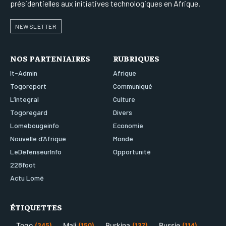
présidentielles aux initiatives technologiques en Afrique.
NEWSLETTER
NOS PARTENIAIRES
RUBRIQUES
It-Admin
Afrique
Togoreport
Communiqué
L’integral
Culture
Togoregard
Divers
Lomebougeinfo
Economie
Nouvelle d’Afrique
Monde
LeDefenseurInfo
Opportunité
228foot
Actu Lomé
ÉTIQUETTES
Togo
Mali
Burkina
Russie
(345)
(150)
(137)
(114)