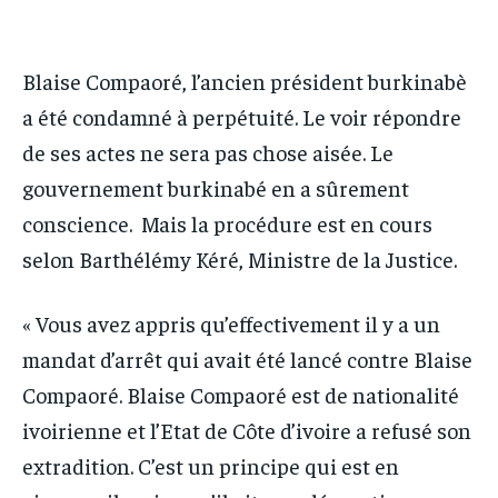
IT-ADMIN
IT-ADMIN
TOGOREPORT
TOGOREPORT
TOGOREPORT
TOGOREPORT
L’INTEGRAL
L’INTEGRAL
Blaise Compaoré, l’ancien président burkinabè
L’INTEGRAL
L’INTEGRAL
a été condamné à perpétuité. Le voir répondre
TOGOREGARD
TOGOREGARD
TOGOREGARD
TOGOREGARD
de ses actes ne sera pas chose aisée. Le
LOMEBOUGEINFO
LOMEBOUGEINFO
LOMEBOUGEINFO
LOMEBOUGEINFO
gouvernement burkinabé en a sûrement
NOUVELLE D’AFRIQUE
NOUVELLE D’AFRIQUE
conscience. Mais la procédure est en cours
NOUVELLE D’AFRIQUE
NOUVELLE D’AFRIQUE
LEDEFENSEURINFO
LEDEFENSEURINFO
selon Barthélémy Kéré, Ministre de la Justice.
LEDEFENSEURINFO
LEDEFENSEURINFO
228FOOT
228FOOT
228FOOT
228FOOT
« Vous avez appris qu’effectivement il y a un
ACTU LOMÉ
ACTU LOMÉ
ACTU LOMÉ
ACTU LOMÉ
mandat d’arrêt qui avait été lancé contre Blaise
Compaoré. Blaise Compaoré est de nationalité
ivoirienne et l’Etat de Côte d’ivoire a refusé son
extradition. C’est un principe qui est en