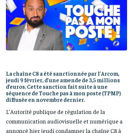
IT-ADMIN
IT-ADMIN
IT-ADMIN
IT-ADMIN
TOGOREPORT
TOGOREPORT
TOGOREPORT
TOGOREPORT
L’INTEGRAL
L’INTEGRAL
L’INTEGRAL
L’INTEGRAL
TOGOREGARD
TOGOREGARD
TOGOREGARD
TOGOREGARD
LOMEBOUGEINFO
LOMEBOUGEINFO
LOMEBOUGEINFO
LOMEBOUGEINFO
NOUVELLE D’AFRIQUE
NOUVELLE D’AFRIQUE
NOUVELLE D’AFRIQUE
NOUVELLE D’AFRIQUE
LEDEFENSEURINFO
LEDEFENSEURINFO
La chaîne C8 a été sanctionnée par l’Arcom,
LEDEFENSEURINFO
LEDEFENSEURINFO
jeudi 9 février, d’une amende de 3,5 millions
228FOOT
228FOOT
d’euros. Cette sanction fait suite à une
228FOOT
228FOOT
séquence de Touche pas à mon poste (TPMP)
ACTU LOMÉ
ACTU LOMÉ
diffusée en novembre dernier.
ACTU LOMÉ
ACTU LOMÉ
L’Autorité publique de régulation de la
communication audiovisuelle et numérique a
annoncé hier jeudi condamner la chaîne C8 à