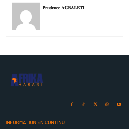
𝐏𝐫𝐮𝐝𝐞𝐧𝐜𝐞 𝐀𝐆𝐁𝐀𝐋𝐄𝐓𝐈
INFORMATION EN CONTINU