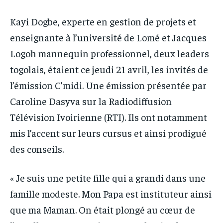
PARTENAIRES
PARTENAIRES
IT-ADMIN
IT-ADMIN
Kayi Dogbe, experte en gestion de projets et
IT-ADMIN
IT-ADMIN
enseignante à l’université de Lomé et Jacques
TOGOREPORT
TOGOREPORT
TOGOREPORT
TOGOREPORT
Logoh mannequin professionnel, deux leaders
L’INTEGRAL
L’INTEGRAL
L’INTEGRAL
L’INTEGRAL
togolais, étaient ce jeudi 21 avril, les invités de
TOGOREGARD
TOGOREGARD
l’émission C’midi. Une émission présentée par
TOGOREGARD
TOGOREGARD
LOMEBOUGEINFO
LOMEBOUGEINFO
Caroline Dasyva sur la Radiodiffusion
LOMEBOUGEINFO
LOMEBOUGEINFO
NOUVELLE D’AFRIQUE
NOUVELLE D’AFRIQUE
Télévision Ivoirienne (RTI). Ils ont notamment
NOUVELLE D’AFRIQUE
NOUVELLE D’AFRIQUE
mis l’accent sur leurs cursus et ainsi prodigué
LEDEFENSEURINFO
LEDEFENSEURINFO
LEDEFENSEURINFO
LEDEFENSEURINFO
des conseils.
228FOOT
228FOOT
228FOOT
228FOOT
ACTU LOMÉ
ACTU LOMÉ
« Je suis une petite fille qui a grandi dans une
ACTU LOMÉ
ACTU LOMÉ
famille modeste. Mon Papa est instituteur ainsi
que ma Maman. On était plongé au cœur de