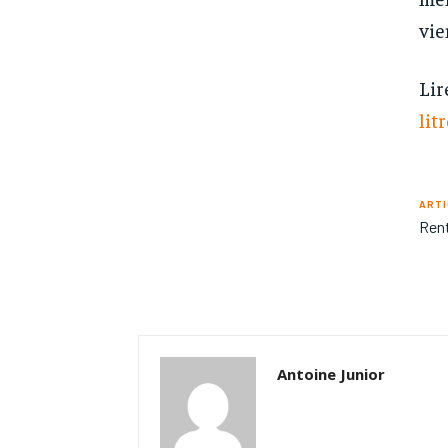
vie
Lir
lit
ARTI
Rent
Antoine Junior