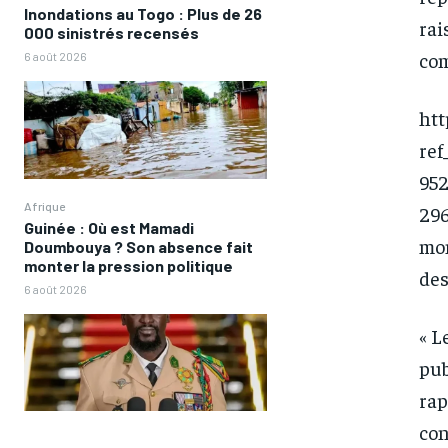
Inondations au Togo : Plus de 26
rai
000 sinistrés recensés
co
6 août 2026
htt
re
95
Afrique
29
Guinée : Où est Mamadi
mon
Doumbouya ? Son absence fait
monter la pression politique
des
6 août 2026
« L
pub
rap
con