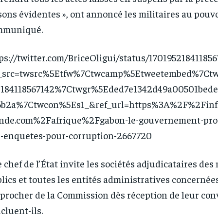
sons évidentes », ont annoncé les militaires au pouv
mmuniqué.
ps://twitter.com/BriceOligui/status/170195218411856
f_src=twsrc%5Etfw%7Ctwcamp%5Etweetembed%7Ct
2184118567142%7Ctwgr%5Eded7e1342d49a00501bede
6b2a%7Ctwcon%5Es1_&ref_url=https%3A%2F%2Finfo
de.com%2Fafrique%2Fgabon-le-gouvernement-provi
-enquetes-pour-corruption-2667720
e chef de l’État invite les sociétés adjudicataires de
lics et toutes les entités administratives concernées
procher de la Commission dès réception de leur conv
cluent-ils.