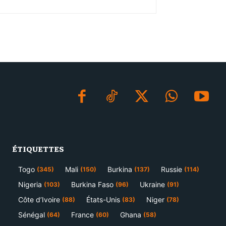
ÉTIQUETTES
Togo
Mali
Burkina
Russie
(345)
(150)
(137)
(114)
Nigeria
Burkina Faso
Ukraine
(103)
(96)
(91)
Côte d’Ivoire
États-Unis
Niger
(88)
(83)
(78)
Sénégal
France
Ghana
(64)
(60)
(58)