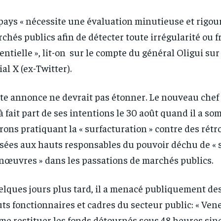
pays « nécessite une évaluation minutieuse et rigou
RECOMMENDED
RECOMMENDED
chés publics afin de détecter toute irrégularité ou 
entielle », lit-on sur le compte du général Oligui sur
1-YEAR
1-YEAR
ial X (ex-Twitter).
/ year
/ year
By agr
By agr
s and you
s and you
every m
every m
tly.
tly.
Pay now and you get access to exclusive
Pay now and you get access to exclusive
opt o
opt o
news and articles for a whole year.
news and articles for a whole year.
te annonce ne devrait pas étonner. Le nouveau chef d
à fait part de ses intentions le 30 août quand il a so
rons pratiquant la « surfacturation » contre des ré
sées aux hauts responsables du pouvoir déchu de « 
œuvres » dans les passations de marchés publics.
lques jours plus tard, il a menacé publiquement de
ts fonctionnaires et cadres du secteur public: « Ven
e restituer les fonds détournés sous 48 heures sin