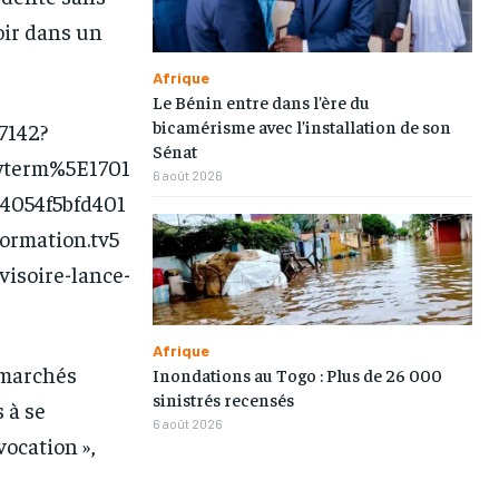
oir dans un
TOGOREGARD
TOGOREGARD
TOGOREGARD
TOGOREGARD
LOMEBOUGEINFO
LOMEBOUGEINFO
LOMEBOUGEINFO
LOMEBOUGEINFO
Afrique
Le Bénin entre dans l’ère du
NOUVELLE D’AFRIQUE
NOUVELLE D’AFRIQUE
NOUVELLE D’AFRIQUE
NOUVELLE D’AFRIQUE
bicamérisme avec l’installation de son
7142?
Sénat
LEDEFENSEURINFO
LEDEFENSEURINFO
LEDEFENSEURINFO
LEDEFENSEURINFO
wterm%5E1701
6 août 2026
228FOOT
228FOOT
228FOOT
228FOOT
4054f5bfd401
rmation.tv5
ACTU LOMÉ
ACTU LOMÉ
ACTU LOMÉ
ACTU LOMÉ
soire-lance-
Afrique
s marchés
Inondations au Togo : Plus de 26 000
sinistrés recensés
 à se
6 août 2026
ocation »,