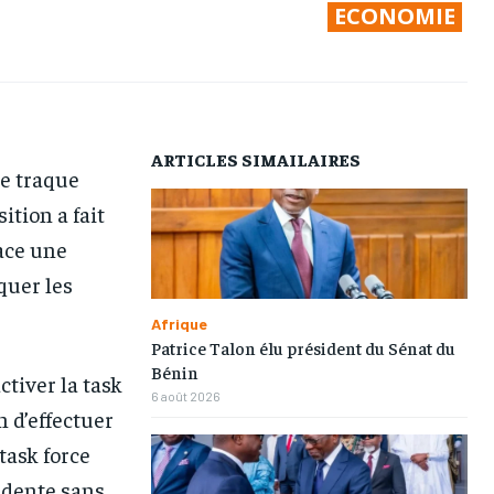
ECONOMIE
AFRIQUE
AFRIQUE
AFRIQUE
AFRIQUE
COMMUNIQUÉ
COMMUNIQUÉ
COMMUNIQUÉ
COMMUNIQUÉ
CULTURE
CULTURE
CULTURE
CULTURE
DIVERS
DIVERS
DIVERS
DIVERS
ARTICLES SIMAILAIRES
e traque
ECONOMIE
ECONOMIE
ECONOMIE
ECONOMIE
ition a fait
MONDE
MONDE
MONDE
MONDE
lace une
OPPORTUNITÉ
OPPORTUNITÉ
OPPORTUNITÉ
OPPORTUNITÉ
quer les
Afrique
Patrice Talon élu président du Sénat du
PARTENAIRES
PARTENAIRES
PARTENAIRES
PARTENAIRES
Bénin
ctiver la task
IT-ADMIN
IT-ADMIN
IT-ADMIN
IT-ADMIN
6 août 2026
n d’effectuer
TOGOREPORT
TOGOREPORT
TOGOREPORT
TOGOREPORT
task force
L’INTEGRAL
L’INTEGRAL
L’INTEGRAL
L’INTEGRAL
édente sans