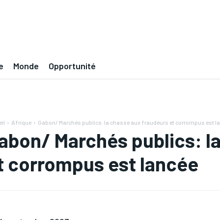
e
Monde
Opportunité
il
Afrique
Gabon/ Marchés publics: la chasse aux fraudeurs et corrompus est l
abon/ Marchés publics: l
t corrompus est lancée