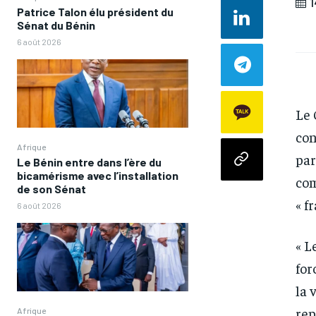
1
Patrice Talon élu président du
Sénat du Bénin
6 août 2026
Le 
con
Afrique
par
Le Bénin entre dans l’ère du
bicamérisme avec l’installation
com
de son Sénat
« f
6 août 2026
« L
for
la 
rep
Afrique