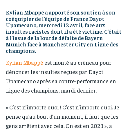
IT-ADMIN
IT-ADMIN
TOGOREPORT
TOGOREPORT
Kylian Mbappé a apporté son soutien à son
TOGOREPORT
TOGOREPORT
coéquipier de l’équipe de France Dayot
L’INTEGRAL
L’INTEGRAL
Upamecano, mercredi 12 avril, face aux
L’INTEGRAL
L’INTEGRAL
insultes racistes dont il a été victime. C’était
TOGOREGARD
TOGOREGARD
à l’issue de la lourde défaite de Bayern
TOGOREGARD
TOGOREGARD
Munich face à Manchester City en Ligue des
LOMEBOUGEINFO
LOMEBOUGEINFO
champions.
LOMEBOUGEINFO
LOMEBOUGEINFO
NOUVELLE D’AFRIQUE
NOUVELLE D’AFRIQUE
Kylian Mbappé
est monté au créneau pour
NOUVELLE D’AFRIQUE
NOUVELLE D’AFRIQUE
LEDEFENSEURINFO
LEDEFENSEURINFO
dénoncer les insultes reçues par Dayot
LEDEFENSEURINFO
LEDEFENSEURINFO
228FOOT
228FOOT
Upamecano après sa contre-performance en
228FOOT
228FOOT
ACTU LOMÉ
ACTU LOMÉ
Ligue des champions, mardi dernier.
ACTU LOMÉ
ACTU LOMÉ
« C’est n’importe quoi ! C’est n’importe quoi. Je
pense qu’au bout d’un moment, il faut que les
gens arrêtent avec cela. On est en 2023 », a