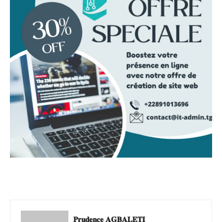
𝐏𝐫𝐮𝐝𝐞𝐧𝐜𝐞 𝐀𝐆𝐁𝐀𝐋𝐄𝐓𝐈