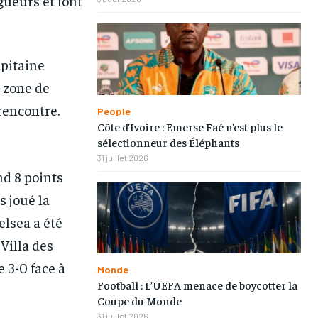
gueurs et font
apitaine
a zone de
rencontre.
People
Côte d’Ivoire : Emerse Faé n’est plus le
sélectionneur des Éléphants
31 juillet 2026
nd 8 points
s joué la
lsea a été
Villa des
 3-0 face à
Monde
Football : L’UEFA menace de boycotter la
Coupe du Monde
31 juillet 2026