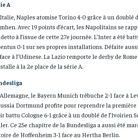
ie A
Italie, Naples atomise Torino 4-0 grâce à un doublé d
mhen. Avec 19 points d’écart, les Napolitains se rap
detto à l’issue de cette 27e journée. L’Inter a été batt
RECOMMENDED
RECOMMENDED
entus 0-1 sur ses propres installations. Défaite aus
 face à l’Udinese. La Lazio remporte le derby de Rome 
1-YEAR
1-YEAR
nstalle à la 2e place de la série A.
/ year
/ year
By agr
By agr
s and you
s and you
every m
every m
tly.
tly.
Pay now and you get access to exclusive
Pay now and you get access to exclusive
opt o
opt o
ndesliga
news and articles for a whole year.
news and articles for a whole year.
Allemagne, le Bayern Munich trébuche 2-1 face à Le
ussia Dortmund profite pour reprendre la première 
ir battu Cologne 6-1 grâce à un doublé de l’Ivoirien 
ler. Ce 25e chapitre de la Bundesliga a aussi été mar
toire de Hoffenheim 3-1 face au Hertha Berlin.