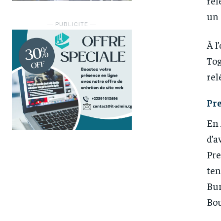
rel
un 
― PUBLICITE ―
À l
Tog
rel
Pr
En 
d’a
Pre
ten
Bur
Bo