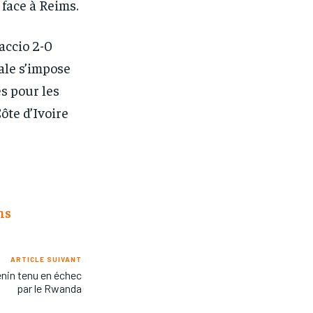
 face à Reims.
accio 2-0
nale s’impose
es pour les
ôte d’Ivoire
ns
ARTICLE SUIVANT
nin tenu en échec
par le Rwanda