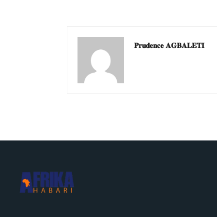
𝐏𝐫𝐮𝐝𝐞𝐧𝐜𝐞 𝐀𝐆𝐁𝐀𝐋𝐄𝐓𝐈