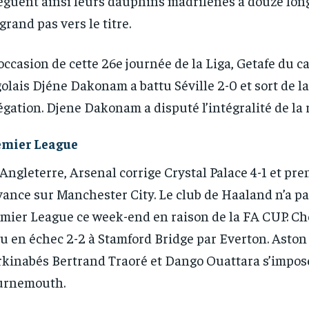
èguent ainsi leurs dauphins madrilènes à douze lon
grand pas vers le titre.
’occasion de cette 26e journée de la Liga, Getafe du c
olais Djéne Dakonam a battu Séville 2-0 et sort de l
égation. Djene Dakonam a disputé l’intégralité de la 
emier League
Angleterre, Arsenal corrige Crystal Palace 4-1 et pre
vance sur Manchester City. Le club de Haaland n’a pa
mier League ce week-end en raison de la FA CUP. Che
u en échec 2-2 à Stamford Bridge par Everton. Aston 
kinabés Bertrand Traoré et Dango Ouattara s’impose
urnemouth.