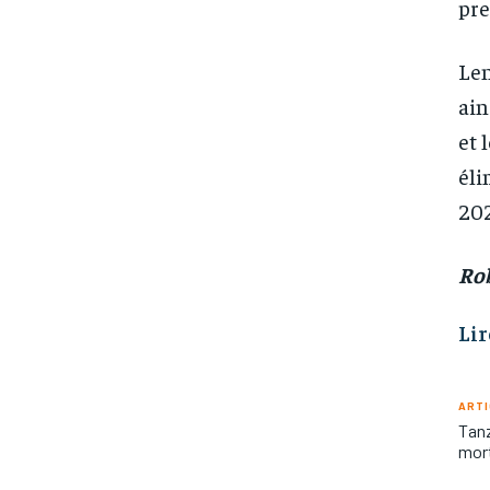
pre
Len
ain
et 
éli
202
Rob
Lir
ARTI
Tanz
mor