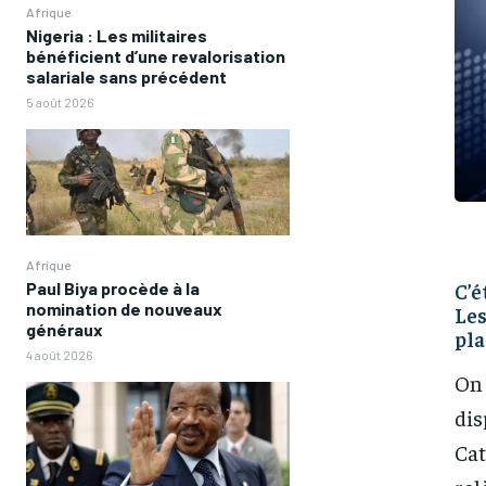
Afrique
Nigeria : Les militaires
bénéficient d’une revalorisation
salariale sans précédent
5 août 2026
Afrique
Paul Biya procède à la
C’é
nomination de nouveaux
Les
généraux
pla
4 août 2026
On 
dis
Cat