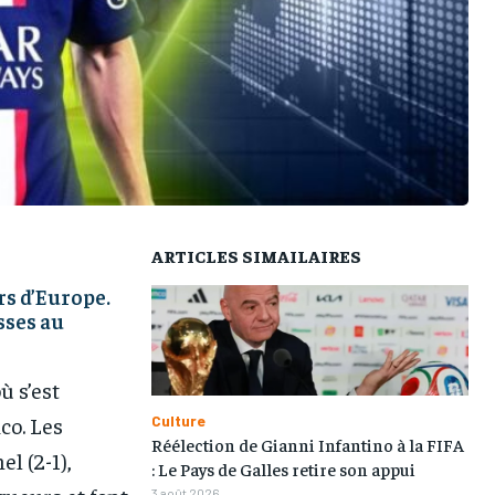
L’INTEGRAL
L’INTEGRAL
L’INTEGRAL
L’INTEGRAL
TOGOREGARD
TOGOREGARD
TOGOREGARD
TOGOREGARD
LOMEBOUGEINFO
LOMEBOUGEINFO
LOMEBOUGEINFO
LOMEBOUGEINFO
NOUVELLE D’AFRIQUE
NOUVELLE D’AFRIQUE
NOUVELLE D’AFRIQUE
NOUVELLE D’AFRIQUE
LEDEFENSEURINFO
LEDEFENSEURINFO
LEDEFENSEURINFO
LEDEFENSEURINFO
228FOOT
228FOOT
228FOOT
228FOOT
ARTICLES SIMAILAIRES
ACTU LOMÉ
ACTU LOMÉ
ACTU LOMÉ
ACTU LOMÉ
rs d’Europe.
sses au
 s’est
co. Les
Culture
Réélection de Gianni Infantino à la FIFA
l (2-1),
: Le Pays de Galles retire son appui
3 août 2026