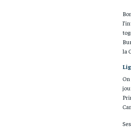
Bon
l’i
tog
Bur
la 
Lig
On 
jou
Pri
Cam
Ses