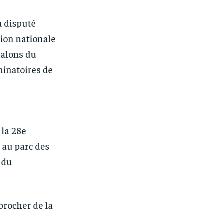
a disputé
tion nationale
talons du
minatoires de
 la 28e
u au parc des
 du
procher de la