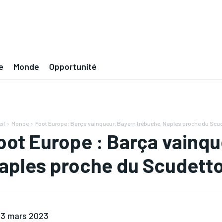
e
Monde
Opportunité
il
Monde
Foot Europe : Barça vainqueur, Bayern trébuche, Naples proche du Scu
oot Europe : Barça vainqu
aples proche du Scudett
3 mars 2023