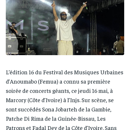
PARTENAIRES
PARTENAIRES
IT-ADMIN
IT-ADMIN
IT-ADMIN
IT-ADMIN
TOGOREPORT
TOGOREPORT
TOGOREPORT
TOGOREPORT
L’INTEGRAL
L’INTEGRAL
L’INTEGRAL
L’INTEGRAL
TOGOREGARD
TOGOREGARD
TOGOREGARD
TOGOREGARD
LOMEBOUGEINFO
LOMEBOUGEINFO
LOMEBOUGEINFO
LOMEBOUGEINFO
NOUVELLE D’AFRIQUE
NOUVELLE D’AFRIQUE
NOUVELLE D’AFRIQUE
NOUVELLE D’AFRIQUE
L’édition 16 du Festival des Musiques Urbaines
LEDEFENSEURINFO
LEDEFENSEURINFO
d’Anoumabo (Femua) a connu sa première
LEDEFENSEURINFO
LEDEFENSEURINFO
228FOOT
228FOOT
soirée de concerts géants, ce jeudi 16 mai, à
228FOOT
228FOOT
ACTU LOMÉ
ACTU LOMÉ
Marcory (Côte d’Ivoire) à l’Injs. Sur scène, se
ACTU LOMÉ
ACTU LOMÉ
sont succédés Sona Jobarteh de la Gambie,
Patche Di Rima de la Guinée-Bissau, Les
Patrons et Fadal Dey de la Côte d’Ivoire. Sans