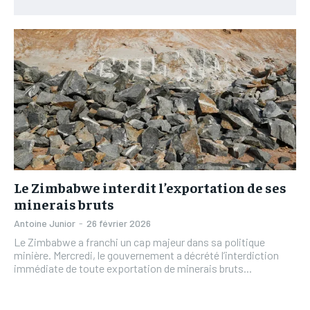
L’INTEGRAL
L’INTEGRAL
TOGOREGARD
TOGOREGARD
TOGOREGARD
TOGOREGARD
LOMEBOUGEINFO
LOMEBOUGEINFO
LOMEBOUGEINFO
LOMEBOUGEINFO
NOUVELLE D’AFRIQUE
NOUVELLE D’AFRIQUE
NOUVELLE D’AFRIQUE
NOUVELLE D’AFRIQUE
LEDEFENSEURINFO
LEDEFENSEURINFO
LEDEFENSEURINFO
LEDEFENSEURINFO
228FOOT
228FOOT
228FOOT
228FOOT
ACTU LOMÉ
ACTU LOMÉ
ACTU LOMÉ
ACTU LOMÉ
Le Zimbabwe interdit l’exportation de ses
minerais bruts
Antoine Junior
-
26 février 2026
Le Zimbabwe a franchi un cap majeur dans sa politique
minière. Mercredi, le gouvernement a décrété l’interdiction
immédiate de toute exportation de minerais bruts...