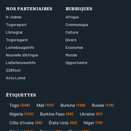
NOS PARTENIAIRES
RUBRIQUES
It-Admin
Afrique
Togoreport
Communiqué
L’integral
Culture
Togoregard
Divers
Lomebougeinfo
Economie
Nouvelle d’Afrique
Monde
LeDefenseurInfo
Opportunité
228foot
Actu Lomé
ÉTIQUETTES
Togo
Mali
Burkina
Russie
(346)
(151)
(138)
(114)
Nigeria
Burkina Faso
Ukraine
(103)
(96)
(91)
Côte d’Ivoire
États-Unis
Niger
(88)
(83)
(78)