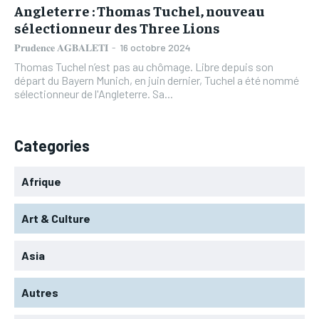
Angleterre : Thomas Tuchel, nouveau
sélectionneur des Three Lions
𝐏𝐫𝐮𝐝𝐞𝐧𝐜𝐞 𝐀𝐆𝐁𝐀𝐋𝐄𝐓𝐈
-
16 octobre 2024
Thomas Tuchel n’est pas au chômage. Libre depuis son
départ du Bayern Munich, en juin dernier, Tuchel a été nommé
sélectionneur de l'Angleterre. Sa...
Categories
Afrique
Art & Culture
Asia
Autres