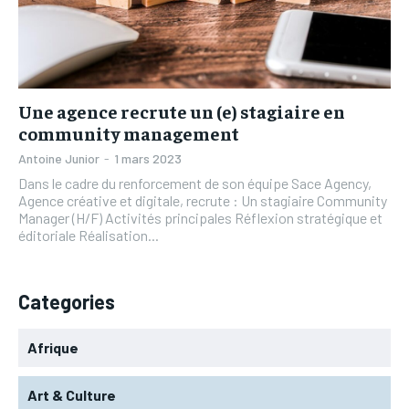
L’INTEGRAL
L’INTEGRAL
TOGOREGARD
TOGOREGARD
TOGOREGARD
TOGOREGARD
LOMEBOUGEINFO
LOMEBOUGEINFO
LOMEBOUGEINFO
LOMEBOUGEINFO
NOUVELLE D’AFRIQUE
NOUVELLE D’AFRIQUE
Une agence recrute un (e) stagiaire en
NOUVELLE D’AFRIQUE
NOUVELLE D’AFRIQUE
community management
LEDEFENSEURINFO
LEDEFENSEURINFO
LEDEFENSEURINFO
LEDEFENSEURINFO
Antoine Junior
-
1 mars 2023
228FOOT
228FOOT
Dans le cadre du renforcement de son équipe Sace Agency,
228FOOT
228FOOT
Agence créative et digitale, recrute : Un stagiaire Community
ACTU LOMÉ
ACTU LOMÉ
Manager (H/F) Activités principales Réflexion stratégique et
ACTU LOMÉ
ACTU LOMÉ
éditoriale Réalisation...
Categories
Afrique
Art & Culture