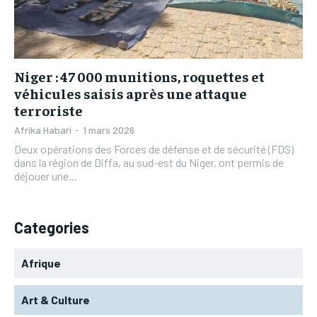
L’INTEGRAL
L’INTEGRAL
TOGOREGARD
TOGOREGARD
TOGOREGARD
TOGOREGARD
LOMEBOUGEINFO
LOMEBOUGEINFO
LOMEBOUGEINFO
LOMEBOUGEINFO
NOUVELLE D’AFRIQUE
NOUVELLE D’AFRIQUE
Niger : 47 000 munitions, roquettes et
NOUVELLE D’AFRIQUE
NOUVELLE D’AFRIQUE
véhicules saisis après une attaque
LEDEFENSEURINFO
LEDEFENSEURINFO
terroriste
LEDEFENSEURINFO
LEDEFENSEURINFO
228FOOT
228FOOT
Afrika Habari
-
1 mars 2026
228FOOT
228FOOT
Deux opérations des Forces de défense et de sécurité (FDS)
ACTU LOMÉ
ACTU LOMÉ
dans la région de Diffa, au sud-est du Niger, ont permis de
ACTU LOMÉ
ACTU LOMÉ
déjouer une...
Categories
Afrique
Art & Culture