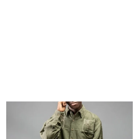
AFRIQUE
AFRIQUE
/ year
/ year
AFRIQUE
AFRIQUE
Pay now and you get access to exclusive news and
Pay now and you get access to exclusive news and
COMMUNIQUÉ
COMMUNIQUÉ
articles for a whole year.
articles for a whole year.
COMMUNIQUÉ
COMMUNIQUÉ
CULTURE
CULTURE
CULTURE
CULTURE
DIVERS
DIVERS
DIVERS
DIVERS
1-MONTH
1-MONTH
ECONOMIE
ECONOMIE
ECONOMIE
ECONOMIE
/ month
/ month
MONDE
MONDE
By agreeing to this tier, you are billed every month after
By agreeing to this tier, you are billed every month after
MONDE
MONDE
the first one until you opt out of the monthly
the first one until you opt out of the monthly
OPPORTUNITÉ
OPPORTUNITÉ
subscription.
subscription.
OPPORTUNITÉ
OPPORTUNITÉ
PARTENAIRES
PARTENAIRES
PARTENAIRES
PARTENAIRES
IT-ADMIN
IT-ADMIN
IT-ADMIN
IT-ADMIN
TOGOREPORT
TOGOREPORT
TOGOREPORT
TOGOREPORT
L’INTEGRAL
L’INTEGRAL