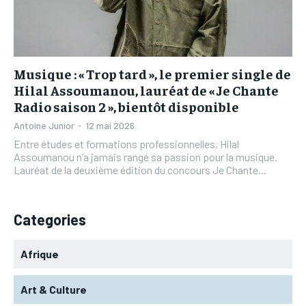
L’INTEGRAL
L’INTEGRAL
TOGOREGARD
TOGOREGARD
TOGOREGARD
TOGOREGARD
LOMEBOUGEINFO
LOMEBOUGEINFO
LOMEBOUGEINFO
LOMEBOUGEINFO
NOUVELLE D’AFRIQUE
NOUVELLE D’AFRIQUE
Musique : « Trop tard », le premier single de
NOUVELLE D’AFRIQUE
NOUVELLE D’AFRIQUE
Hilal Assoumanou, lauréat de « Je Chante
LEDEFENSEURINFO
LEDEFENSEURINFO
Radio saison 2 », bientôt disponible
LEDEFENSEURINFO
LEDEFENSEURINFO
228FOOT
228FOOT
Antoine Junior
-
12 mai 2026
228FOOT
228FOOT
Entre études et formations professionnelles, Hilal
ACTU LOMÉ
ACTU LOMÉ
Assoumanou n’a jamais rangé sa passion pour la musique.
ACTU LOMÉ
ACTU LOMÉ
Lauréat de la deuxième édition du concours Je Chante...
Categories
Afrique
Art & Culture