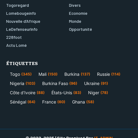
Togoregard
Divers
Lomebougeinfo
Economie
Nouvelle d’Afrique
Monde
LeDefenseurInfo
Opportunité
228foot
Actu Lomé
ÉTIQUETTES
Togo
Mali
Burkina
Russie
(345)
(150)
(137)
(114)
Nigeria
Burkina Faso
Ukraine
(103)
(96)
(91)
Côte d’Ivoire
États-Unis
Niger
(88)
(83)
(78)
Sénégal
France
Ghana
(64)
(60)
(58)
© 2022-2025 | Site Proplusé Par
IT-ADMIN