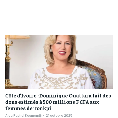
L’INTEGRAL
L’INTEGRAL
TOGOREGARD
TOGOREGARD
TOGOREGARD
TOGOREGARD
LOMEBOUGEINFO
LOMEBOUGEINFO
LOMEBOUGEINFO
LOMEBOUGEINFO
NOUVELLE D’AFRIQUE
NOUVELLE D’AFRIQUE
NOUVELLE D’AFRIQUE
NOUVELLE D’AFRIQUE
LEDEFENSEURINFO
LEDEFENSEURINFO
LEDEFENSEURINFO
LEDEFENSEURINFO
228FOOT
228FOOT
228FOOT
228FOOT
ACTU LOMÉ
ACTU LOMÉ
ACTU LOMÉ
ACTU LOMÉ
Côte d’Ivoire : Dominique Ouattara fait des
dons estimés à 500 millions F CFA aux
femmes de Tonkpi
Aida Rachel Koumondji
-
21 octobre 2025