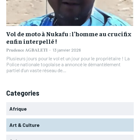
L’INTEGRAL
L’INTEGRAL
TOGOREGARD
TOGOREGARD
TOGOREGARD
TOGOREGARD
LOMEBOUGEINFO
LOMEBOUGEINFO
LOMEBOUGEINFO
LOMEBOUGEINFO
NOUVELLE D’AFRIQUE
NOUVELLE D’AFRIQUE
Vol de moto à Nukafu : l’homme au crucifix
NOUVELLE D’AFRIQUE
NOUVELLE D’AFRIQUE
enfin interpellé !
LEDEFENSEURINFO
LEDEFENSEURINFO
LEDEFENSEURINFO
LEDEFENSEURINFO
𝐏𝐫𝐮𝐝𝐞𝐧𝐜𝐞 𝐀𝐆𝐁𝐀𝐋𝐄𝐓𝐈
-
13 janvier 2026
228FOOT
228FOOT
Plusieurs jours pour le vol et un jour pour le propriétaire ! La
228FOOT
228FOOT
Police nationale togolaise a annoncé le démantèlement
ACTU LOMÉ
ACTU LOMÉ
partiel d’un vaste réseau de...
ACTU LOMÉ
ACTU LOMÉ
Categories
Afrique
Art & Culture