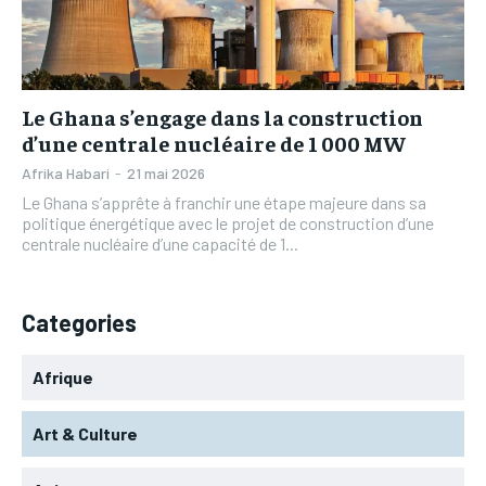
L’INTEGRAL
L’INTEGRAL
TOGOREGARD
TOGOREGARD
TOGOREGARD
TOGOREGARD
LOMEBOUGEINFO
LOMEBOUGEINFO
LOMEBOUGEINFO
LOMEBOUGEINFO
NOUVELLE D’AFRIQUE
NOUVELLE D’AFRIQUE
Le Ghana s’engage dans la construction
NOUVELLE D’AFRIQUE
NOUVELLE D’AFRIQUE
d’une centrale nucléaire de 1 000 MW
LEDEFENSEURINFO
LEDEFENSEURINFO
LEDEFENSEURINFO
LEDEFENSEURINFO
Afrika Habari
-
21 mai 2026
228FOOT
228FOOT
Le Ghana s’apprête à franchir une étape majeure dans sa
228FOOT
228FOOT
politique énergétique avec le projet de construction d’une
ACTU LOMÉ
ACTU LOMÉ
centrale nucléaire d’une capacité de 1...
ACTU LOMÉ
ACTU LOMÉ
Categories
Afrique
Art & Culture