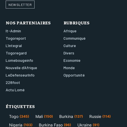
NEWSLETTER
NOS PARTENIAIRES
RUBRIQUES
It-Admin
Afrique
Togoreport
Communiqué
L’integral
Culture
Togoregard
Divers
Lomebougeinfo
Economie
Nouvelle d’Afrique
Monde
LeDefenseurInfo
Opportunité
228foot
Actu Lomé
ÉTIQUETTES
Togo
Mali
Burkina
Russie
(345)
(150)
(137)
(114)
Nigeria
Burkina Faso
Ukraine
(103)
(96)
(91)