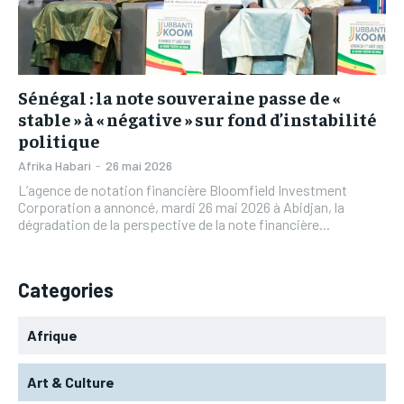
L’INTEGRAL
L’INTEGRAL
TOGOREGARD
TOGOREGARD
TOGOREGARD
TOGOREGARD
LOMEBOUGEINFO
LOMEBOUGEINFO
LOMEBOUGEINFO
LOMEBOUGEINFO
NOUVELLE D’AFRIQUE
NOUVELLE D’AFRIQUE
Sénégal : la note souveraine passe de «
NOUVELLE D’AFRIQUE
NOUVELLE D’AFRIQUE
stable » à « négative » sur fond d’instabilité
LEDEFENSEURINFO
LEDEFENSEURINFO
politique
LEDEFENSEURINFO
LEDEFENSEURINFO
228FOOT
228FOOT
Afrika Habari
-
26 mai 2026
228FOOT
228FOOT
L’agence de notation financière Bloomfield Investment
ACTU LOMÉ
ACTU LOMÉ
Corporation a annoncé, mardi 26 mai 2026 à Abidjan, la
ACTU LOMÉ
ACTU LOMÉ
dégradation de la perspective de la note financière...
Categories
Afrique
Art & Culture