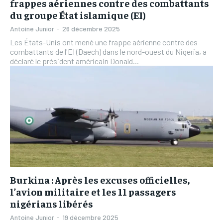
frappes aériennes contre des combattants
du groupe État islamique (EI)
Antoine Junior
-
26 décembre 2025
Les États-Unis ont mené une frappe aérienne contre des
combattants de l'EI (Daech) dans le nord-ouest du Nigeria, a
déclaré le président américain Donald...
Burkina : Après les excuses officielles,
l’avion militaire et les 11 passagers
nigérians libérés
Antoine Junior
-
19 décembre 2025