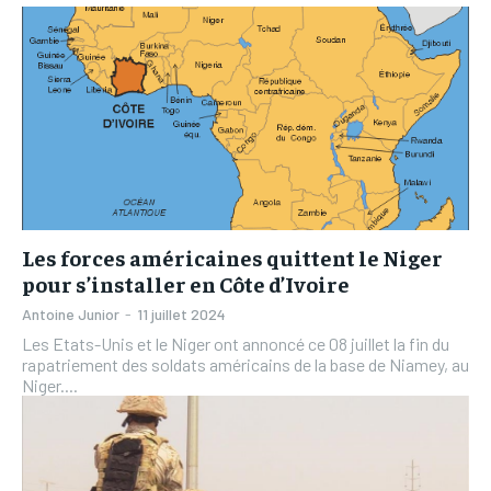
IT-ADMIN
IT-ADMIN
IT-ADMIN
IT-ADMIN
TOGOREPORT
TOGOREPORT
TOGOREPORT
TOGOREPORT
L’INTEGRAL
L’INTEGRAL
L’INTEGRAL
L’INTEGRAL
TOGOREGARD
TOGOREGARD
TOGOREGARD
TOGOREGARD
LOMEBOUGEINFO
LOMEBOUGEINFO
LOMEBOUGEINFO
LOMEBOUGEINFO
NOUVELLE D’AFRIQUE
NOUVELLE D’AFRIQUE
NOUVELLE D’AFRIQUE
NOUVELLE D’AFRIQUE
Les forces américaines quittent le Niger
LEDEFENSEURINFO
LEDEFENSEURINFO
pour s’installer en Côte d’Ivoire
LEDEFENSEURINFO
LEDEFENSEURINFO
228FOOT
228FOOT
Antoine Junior
-
11 juillet 2024
228FOOT
228FOOT
Les Etats-Unis et le Niger ont annoncé ce 08 juillet la fin du
ACTU LOMÉ
ACTU LOMÉ
rapatriement des soldats américains de la base de Niamey, au
ACTU LOMÉ
ACTU LOMÉ
Niger....