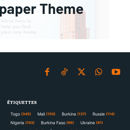
ÉTIQUETTES
Togo
Mali
Burkina
Russie
(345)
(150)
(137)
(114)
Nigeria
Burkina Faso
Ukraine
(103)
(96)
(91)