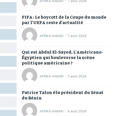
AFRIKA HABARI
-
7 août 2026
TOGOREGARD
TOGOREGARD
TOGOREGARD
TOGOREGARD
LOMEBOUGEINFO
LOMEBOUGEINFO
LOMEBOUGEINFO
LOMEBOUGEINFO
FIFA : Le boycott de la Coupe du monde
par l’UEFA reste d’actualité
NOUVELLE D’AFRIQUE
NOUVELLE D’AFRIQUE
NOUVELLE D’AFRIQUE
NOUVELLE D’AFRIQUE
LEDEFENSEURINFO
LEDEFENSEURINFO
LEDEFENSEURINFO
LEDEFENSEURINFO
AFRIKA HABARI
-
7 août 2026
228FOOT
228FOOT
228FOOT
228FOOT
Qui est Abdul El-Sayed, L’Américano-
ACTU LOMÉ
ACTU LOMÉ
ACTU LOMÉ
ACTU LOMÉ
Égyptien qui bouleverse la scène
politique américaine ?
AFRIKA HABARI
-
7 août 2026
1-MONTH
1-MONTH
Patrice Talon élu président du Sénat
du Bénin
/ month
/ month
eeing to this tier, you are billed
eeing to this tier, you are billed
onth after the first one until you
onth after the first one until you
ut of the monthly subscription.
ut of the monthly subscription.
AFRIKA HABARI
-
6 août 2026