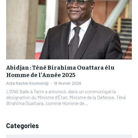
L’INTEGRAL
L’INTEGRAL
TOGOREGARD
TOGOREGARD
TOGOREGARD
TOGOREGARD
LOMEBOUGEINFO
LOMEBOUGEINFO
LOMEBOUGEINFO
LOMEBOUGEINFO
NOUVELLE D’AFRIQUE
NOUVELLE D’AFRIQUE
NOUVELLE D’AFRIQUE
NOUVELLE D’AFRIQUE
LEDEFENSEURINFO
LEDEFENSEURINFO
LEDEFENSEURINFO
LEDEFENSEURINFO
228FOOT
228FOOT
228FOOT
228FOOT
Abidjan : Téné Birahima Ouattara élu
ACTU LOMÉ
ACTU LOMÉ
ACTU LOMÉ
ACTU LOMÉ
Homme de l’Année 2025
Aida Rachel Koumondji
-
19 février 2026
L’ONG Balle à Terre a annoncé, dans un communiqué la
désignation du Ministre d’État, Ministre de la Défense, Téné
Birahima Ouattara, comme Homme de...
Categories