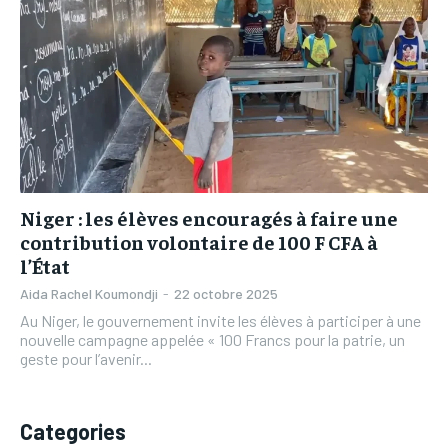
L’INTEGRAL
L’INTEGRAL
TOGOREGARD
TOGOREGARD
TOGOREGARD
TOGOREGARD
LOMEBOUGEINFO
LOMEBOUGEINFO
LOMEBOUGEINFO
LOMEBOUGEINFO
NOUVELLE D’AFRIQUE
NOUVELLE D’AFRIQUE
NOUVELLE D’AFRIQUE
NOUVELLE D’AFRIQUE
LEDEFENSEURINFO
LEDEFENSEURINFO
LEDEFENSEURINFO
LEDEFENSEURINFO
228FOOT
228FOOT
228FOOT
228FOOT
Niger : les élèves encouragés à faire une
ACTU LOMÉ
ACTU LOMÉ
ACTU LOMÉ
ACTU LOMÉ
contribution volontaire de 100 F CFA à
l’État
Aida Rachel Koumondji
-
22 octobre 2025
Au Niger, le gouvernement invite les élèves à participer à une
nouvelle campagne appelée « 100 Francs pour la patrie, un
geste pour l’avenir...
Categories