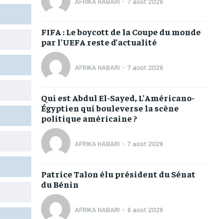
AFRIKA HABARI
-
7 août 2026
TOGOREGARD
TOGOREGARD
TOGOREGARD
TOGOREGARD
LOMEBOUGEINFO
LOMEBOUGEINFO
LOMEBOUGEINFO
LOMEBOUGEINFO
FIFA : Le boycott de la Coupe du monde
par l’UEFA reste d’actualité
NOUVELLE D’AFRIQUE
NOUVELLE D’AFRIQUE
NOUVELLE D’AFRIQUE
NOUVELLE D’AFRIQUE
LEDEFENSEURINFO
LEDEFENSEURINFO
LEDEFENSEURINFO
LEDEFENSEURINFO
AFRIKA HABARI
-
7 août 2026
228FOOT
228FOOT
228FOOT
228FOOT
Qui est Abdul El-Sayed, L’Américano-
ACTU LOMÉ
ACTU LOMÉ
ACTU LOMÉ
ACTU LOMÉ
Égyptien qui bouleverse la scène
politique américaine ?
AFRIKA HABARI
-
7 août 2026
1-MONTH
1-MONTH
Patrice Talon élu président du Sénat
du Bénin
/ month
/ month
eeing to this tier, you are billed
eeing to this tier, you are billed
onth after the first one until you
onth after the first one until you
ut of the monthly subscription.
ut of the monthly subscription.
AFRIKA HABARI
-
6 août 2026