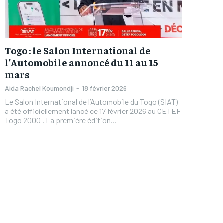
Togo : le Salon International de
l’Automobile annoncé du 11 au 15
mars
Aida Rachel Koumondji
-
18 février 2026
Le Salon International de l’Automobile du Togo (SIAT)
a été officiellement lancé ce 17 février 2026 au CETEF
Togo 2000 . La première édition...
FOREVER
FOREVER
/ forever
/ forever
Sign up with just an email addres
Sign up with just an email addres
get access to this tier instan
get access to this tier instan