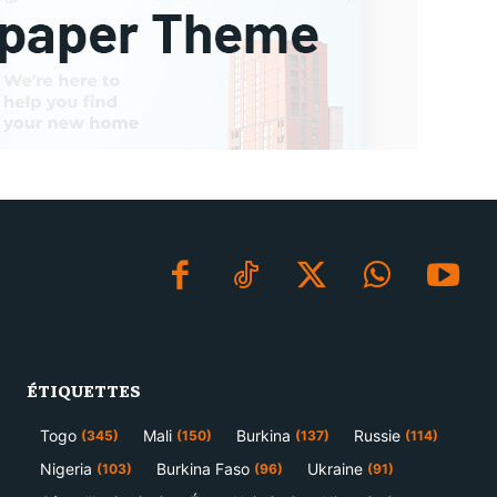
ÉTIQUETTES
Togo
Mali
Burkina
Russie
(345)
(150)
(137)
(114)
Nigeria
Burkina Faso
Ukraine
(103)
(96)
(91)