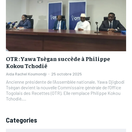
L’INTEGRAL
L’INTEGRAL
TOGOREGARD
TOGOREGARD
TOGOREGARD
TOGOREGARD
LOMEBOUGEINFO
LOMEBOUGEINFO
LOMEBOUGEINFO
LOMEBOUGEINFO
NOUVELLE D’AFRIQUE
NOUVELLE D’AFRIQUE
NOUVELLE D’AFRIQUE
NOUVELLE D’AFRIQUE
LEDEFENSEURINFO
LEDEFENSEURINFO
LEDEFENSEURINFO
LEDEFENSEURINFO
228FOOT
228FOOT
OTR : Yawa Tsègan succède à Philippe
228FOOT
228FOOT
ACTU LOMÉ
ACTU LOMÉ
Kokou Tchodié
ACTU LOMÉ
ACTU LOMÉ
Aida Rachel Koumondji
-
25 octobre 2025
Ancienne présidente de l’Assemblée nationale, Yawa Djigbodi
Tsègan devient la nouvelle Commissaire générale de l’Office
Togolais des Recettes (OTR). Elle remplace Philippe Kokou
Tchodié,...
Categories