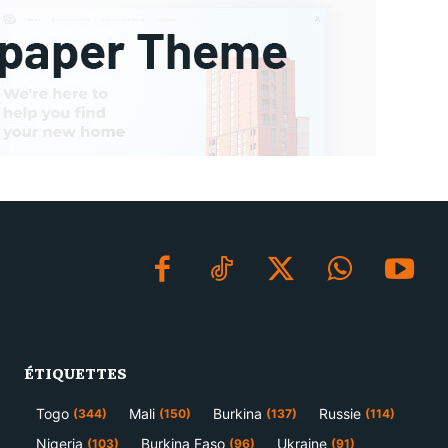
ÉTIQUETTES
Togo
Mali
Burkina
Russie
(344)
(150)
(137)
(114)
Nigeria
Burkina Faso
Ukraine
(103)
(96)
(91)