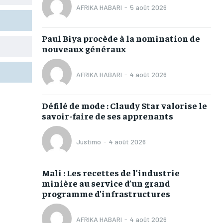
AFRIKA HABARI
-
5 août 2026
TOGOREGARD
TOGOREGARD
TOGOREGARD
TOGOREGARD
LOMEBOUGEINFO
LOMEBOUGEINFO
LOMEBOUGEINFO
LOMEBOUGEINFO
Paul Biya procède à la nomination de
NOUVELLE D’AFRIQUE
NOUVELLE D’AFRIQUE
NOUVELLE D’AFRIQUE
NOUVELLE D’AFRIQUE
nouveaux généraux
LEDEFENSEURINFO
LEDEFENSEURINFO
LEDEFENSEURINFO
LEDEFENSEURINFO
AFRIKA HABARI
-
4 août 2026
228FOOT
228FOOT
228FOOT
228FOOT
ACTU LOMÉ
ACTU LOMÉ
ACTU LOMÉ
ACTU LOMÉ
Défilé de mode : Claudy Star valorise le
savoir-faire de ses apprenants
Justimo
-
4 août 2026
Mali : Les recettes de l’industrie
1-MONTH
1-MONTH
minière au service d’un grand
/ month
/ month
programme d’infrastructures
eeing to this tier, you are billed
eeing to this tier, you are billed
onth after the first one until you
onth after the first one until you
ut of the monthly subscription.
ut of the monthly subscription.
AFRIKA HABARI
-
4 août 2026