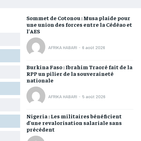
AFRIQUE
AFRIQUE
AFRIQUE
AFRIQUE
COMMUNIQUÉ
COMMUNIQUÉ
COMMUNIQUÉ
COMMUNIQUÉ
Sommet de Cotonou : Musa plaide pour
une union des forces entre la Cédéao et
CULTURE
CULTURE
CULTURE
CULTURE
l’AES
DIVERS
DIVERS
DIVERS
DIVERS
AFRIKA HABARI
-
6 août 2026
ECONOMIE
ECONOMIE
ECONOMIE
ECONOMIE
MONDE
MONDE
MONDE
MONDE
Burkina Faso : Ibrahim Traoré fait de la
RPP un pilier de la souveraineté
OPPORTUNITÉ
OPPORTUNITÉ
OPPORTUNITÉ
OPPORTUNITÉ
nationale
PARTENAIRES
PARTENAIRES
PARTENAIRES
PARTENAIRES
AFRIKA HABARI
-
5 août 2026
IT-ADMIN
IT-ADMIN
IT-ADMIN
IT-ADMIN
Nigeria : Les militaires bénéficient
d’une revalorisation salariale sans
TOGOREPORT
TOGOREPORT
TOGOREPORT
TOGOREPORT
précédent
L’INTEGRAL
L’INTEGRAL
L’INTEGRAL
L’INTEGRAL