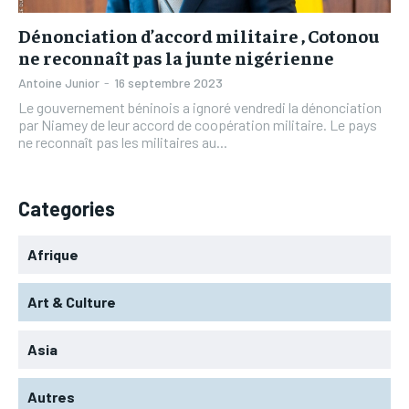
Dénonciation d’accord militaire , Cotonou
ne reconnaît pas la junte nigérienne
Antoine Junior
-
16 septembre 2023
Le gouvernement béninois a ignoré vendredi la dénonciation
par Niamey de leur accord de coopération militaire. Le pays
ne reconnaît pas les militaires au...
Categories
Afrique
Art & Culture
Asia
Autres