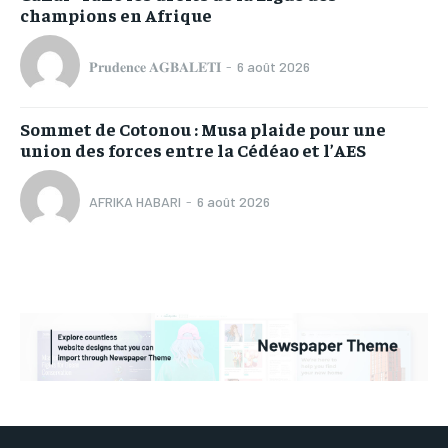
champions en Afrique
𝐏𝐫𝐮𝐝𝐞𝐧𝐜𝐞 𝐀𝐆𝐁𝐀𝐋𝐄𝐓𝐈
-
6 août 2026
Sommet de Cotonou : Musa plaide pour une
union des forces entre la Cédéao et l’AES
AFRIKA HABARI
-
6 août 2026