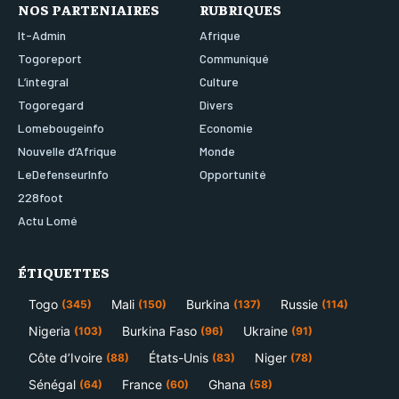
NOS PARTENIAIRES
RUBRIQUES
It-Admin
Afrique
Togoreport
Communiqué
L’integral
Culture
Togoregard
Divers
Lomebougeinfo
Economie
Nouvelle d’Afrique
Monde
LeDefenseurInfo
Opportunité
228foot
Actu Lomé
ÉTIQUETTES
Togo
Mali
Burkina
Russie
(345)
(150)
(137)
(114)
Nigeria
Burkina Faso
Ukraine
(103)
(96)
(91)
Côte d’Ivoire
États-Unis
Niger
(88)
(83)
(78)
Sénégal
France
Ghana
(64)
(60)
(58)