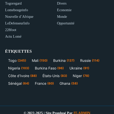
Togoregard
Divers
Lomebougeinfo
Economie
Nouvelle d’Afrique
Monde
LeDefenseurInfo
Opportunité
228foot
Actu Lomé
ÉTIQUETTES
Togo
Mali
Burkina
Russie
(345)
(150)
(137)
(114)
Nigeria
Burkina Faso
Ukraine
(103)
(96)
(91)
Côte d’Ivoire
États-Unis
Niger
(88)
(83)
(78)
Sénégal
France
Ghana
(64)
(60)
(58)
© 2022-2025 | Site Proplusé Par
IT-ADMIN