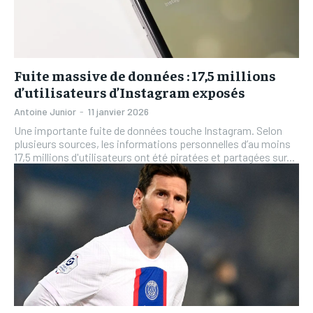
L’INTEGRAL
L’INTEGRAL
TOGOREGARD
TOGOREGARD
TOGOREGARD
TOGOREGARD
LOMEBOUGEINFO
LOMEBOUGEINFO
LOMEBOUGEINFO
LOMEBOUGEINFO
Fuite massive de données : 17,5 millions
NOUVELLE D’AFRIQUE
NOUVELLE D’AFRIQUE
d’utilisateurs d’Instagram exposés
NOUVELLE D’AFRIQUE
NOUVELLE D’AFRIQUE
LEDEFENSEURINFO
LEDEFENSEURINFO
Antoine Junior
-
11 janvier 2026
LEDEFENSEURINFO
LEDEFENSEURINFO
228FOOT
228FOOT
Une importante fuite de données touche Instagram. Selon
228FOOT
228FOOT
plusieurs sources, les informations personnelles d’au moins
ACTU LOMÉ
ACTU LOMÉ
17,5 millions d'utilisateurs ont été piratées et partagées sur...
ACTU LOMÉ
ACTU LOMÉ