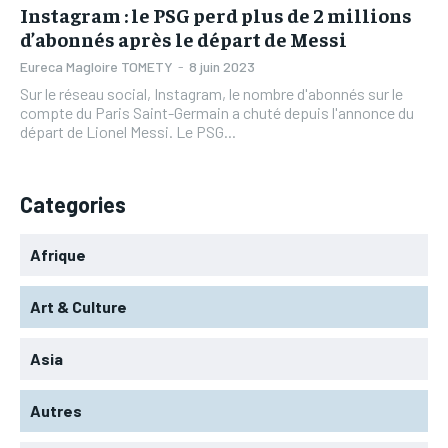
Instagram : le PSG perd plus de 2 millions
d’abonnés après le départ de Messi
Eureca Magloire TOMETY
-
8 juin 2023
Sur le réseau social, Instagram, le nombre d'abonnés sur le
compte du Paris Saint-Germain a chuté depuis l'annonce du
départ de Lionel Messi. Le PSG...
Categories
Afrique
Art & Culture
Asia
Autres