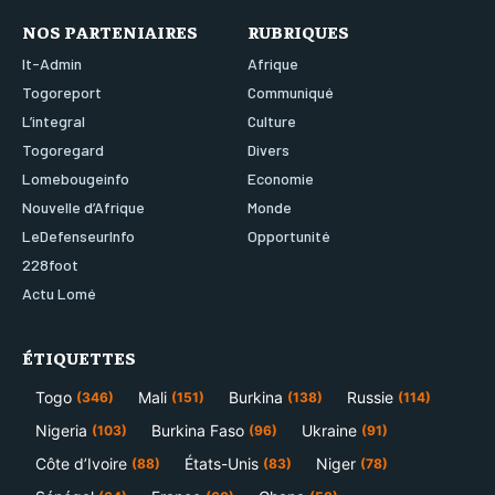
NOS PARTENIAIRES
RUBRIQUES
It-Admin
Afrique
Togoreport
Communiqué
L’integral
Culture
Togoregard
Divers
Lomebougeinfo
Economie
Nouvelle d’Afrique
Monde
LeDefenseurInfo
Opportunité
228foot
Actu Lomé
ÉTIQUETTES
Togo
Mali
Burkina
Russie
(346)
(151)
(138)
(114)
Nigeria
Burkina Faso
Ukraine
(103)
(96)
(91)
Côte d’Ivoire
États-Unis
Niger
(88)
(83)
(78)