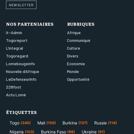
NEWSLETTER
NOS PARTENIAIRES
RUBRIQUES
It-Admin
Afrique
Togoreport
Communiqué
L’integral
Culture
Togoregard
Divers
Lomebougeinfo
Economie
Nouvelle d’Afrique
Monde
LeDefenseurInfo
Opportunité
228foot
Actu Lomé
ÉTIQUETTES
Togo
Mali
Burkina
Russie
(345)
(150)
(137)
(114)
Nigeria
Burkina Faso
Ukraine
(103)
(96)
(91)