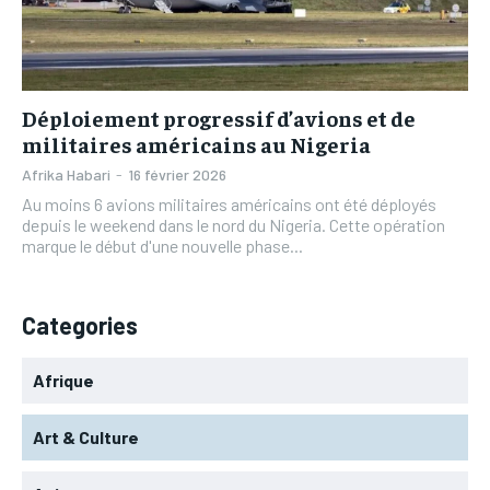
L’INTEGRAL
L’INTEGRAL
TOGOREGARD
TOGOREGARD
TOGOREGARD
TOGOREGARD
LOMEBOUGEINFO
LOMEBOUGEINFO
LOMEBOUGEINFO
LOMEBOUGEINFO
NOUVELLE D’AFRIQUE
NOUVELLE D’AFRIQUE
Déploiement progressif d’avions et de
NOUVELLE D’AFRIQUE
NOUVELLE D’AFRIQUE
militaires américains au Nigeria
LEDEFENSEURINFO
LEDEFENSEURINFO
LEDEFENSEURINFO
LEDEFENSEURINFO
Afrika Habari
-
16 février 2026
228FOOT
228FOOT
Au moins 6 avions militaires américains ont été déployés
228FOOT
228FOOT
depuis le weekend dans le nord du Nigeria. Cette opération
ACTU LOMÉ
ACTU LOMÉ
marque le début d'une nouvelle phase...
ACTU LOMÉ
ACTU LOMÉ
Categories
Afrique
Art & Culture