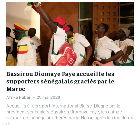
L’INTEGRAL
L’INTEGRAL
TOGOREGARD
TOGOREGARD
TOGOREGARD
TOGOREGARD
LOMEBOUGEINFO
LOMEBOUGEINFO
LOMEBOUGEINFO
LOMEBOUGEINFO
NOUVELLE D’AFRIQUE
NOUVELLE D’AFRIQUE
NOUVELLE D’AFRIQUE
NOUVELLE D’AFRIQUE
LEDEFENSEURINFO
LEDEFENSEURINFO
LEDEFENSEURINFO
LEDEFENSEURINFO
228FOOT
228FOOT
228FOOT
228FOOT
ACTU LOMÉ
ACTU LOMÉ
Bassirou Diomaye Faye accueille les
ACTU LOMÉ
ACTU LOMÉ
supporters sénégalais graciés par le
Maroc
Afrika Habari
-
25 mai 2026
Accueillis à l’aéroport international Blaise-Diagne par le
président sénégalais Bassirou Diomaye Faye, les quinze
supporters sénégalais libérés par le Maroc après les incidents
de...