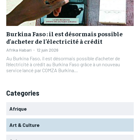
L’INTEGRAL
L’INTEGRAL
TOGOREGARD
TOGOREGARD
TOGOREGARD
TOGOREGARD
LOMEBOUGEINFO
LOMEBOUGEINFO
LOMEBOUGEINFO
LOMEBOUGEINFO
NOUVELLE D’AFRIQUE
NOUVELLE D’AFRIQUE
Burkina Faso : il est désormais possible
NOUVELLE D’AFRIQUE
NOUVELLE D’AFRIQUE
d’acheter de l’électricité à crédit
LEDEFENSEURINFO
LEDEFENSEURINFO
LEDEFENSEURINFO
LEDEFENSEURINFO
Afrika Habari
-
12 juin 2026
228FOOT
228FOOT
Au Burkina Faso, il est désormais possible d’acheter de
228FOOT
228FOOT
l’électricité à crédit au Burkina Faso grâce à un nouveau
ACTU LOMÉ
ACTU LOMÉ
service lancé par COMZA Burkina...
ACTU LOMÉ
ACTU LOMÉ
Categories
Afrique
Art & Culture