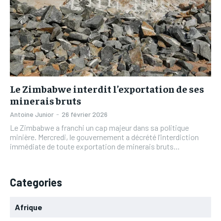
L’INTEGRAL
L’INTEGRAL
TOGOREGARD
TOGOREGARD
TOGOREGARD
TOGOREGARD
LOMEBOUGEINFO
LOMEBOUGEINFO
LOMEBOUGEINFO
LOMEBOUGEINFO
NOUVELLE D’AFRIQUE
NOUVELLE D’AFRIQUE
NOUVELLE D’AFRIQUE
NOUVELLE D’AFRIQUE
LEDEFENSEURINFO
LEDEFENSEURINFO
LEDEFENSEURINFO
LEDEFENSEURINFO
Le Zimbabwe interdit l’exportation de ses
228FOOT
228FOOT
228FOOT
228FOOT
minerais bruts
ACTU LOMÉ
ACTU LOMÉ
Antoine Junior
-
26 février 2026
ACTU LOMÉ
ACTU LOMÉ
Le Zimbabwe a franchi un cap majeur dans sa politique
minière. Mercredi, le gouvernement a décrété l’interdiction
immédiate de toute exportation de minerais bruts...
Categories
Afrique