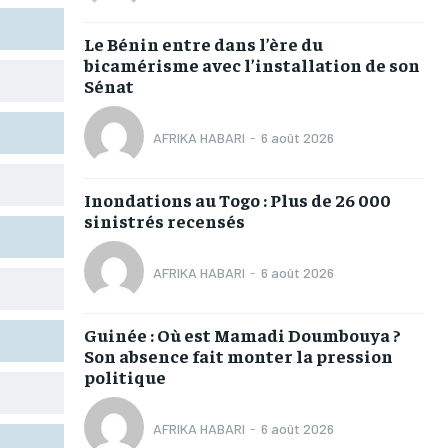
TOGOREGARD
TOGOREGARD
TOGOREGARD
TOGOREGARD
Le Bénin entre dans l’ère du
LOMEBOUGEINFO
LOMEBOUGEINFO
LOMEBOUGEINFO
LOMEBOUGEINFO
bicamérisme avec l’installation de son
Sénat
NOUVELLE D’AFRIQUE
NOUVELLE D’AFRIQUE
NOUVELLE D’AFRIQUE
NOUVELLE D’AFRIQUE
LEDEFENSEURINFO
LEDEFENSEURINFO
LEDEFENSEURINFO
LEDEFENSEURINFO
AFRIKA HABARI
-
6 août 2026
228FOOT
228FOOT
228FOOT
228FOOT
Inondations au Togo : Plus de 26 000
ACTU LOMÉ
ACTU LOMÉ
ACTU LOMÉ
ACTU LOMÉ
sinistrés recensés
AFRIKA HABARI
-
6 août 2026
Guinée : Où est Mamadi Doumbouya ?
1-MONTH
1-MONTH
Son absence fait monter la pression
politique
/ month
/ month
eeing to this tier, you are billed
eeing to this tier, you are billed
onth after the first one until you
onth after the first one until you
ut of the monthly subscription.
ut of the monthly subscription.
AFRIKA HABARI
-
6 août 2026