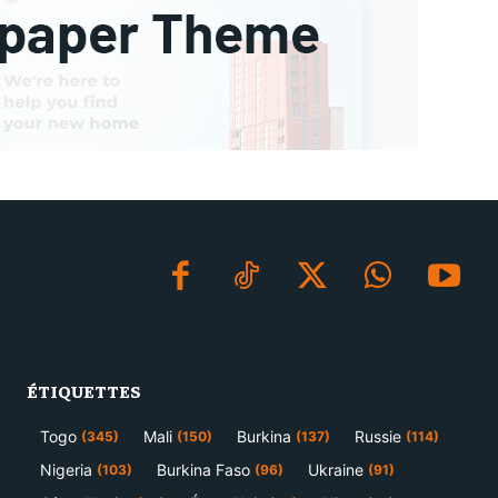
ÉTIQUETTES
Togo
Mali
Burkina
Russie
(345)
(150)
(137)
(114)
Nigeria
Burkina Faso
Ukraine
(103)
(96)
(91)