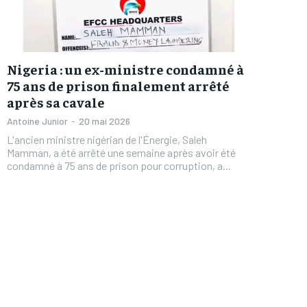
Nigeria : un ex-ministre condamné à
75 ans de prison finalement arrêté
après sa cavale
Antoine Junior
-
20 mai 2026
L'ancien ministre nigérian de l'Énergie, Saleh
Mamman, a été arrêté une semaine après avoir été
condamné à 75 ans de prison pour corruption, a...
FOREVER
FOREVER
/ forever
/ forever
Sign up with just an email addres
Sign up with just an email addres
get access to this tier instan
get access to this tier instan