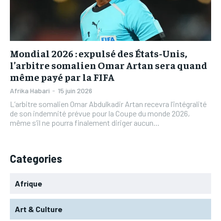
L’INTEGRAL
L’INTEGRAL
TOGOREGARD
TOGOREGARD
TOGOREGARD
TOGOREGARD
LOMEBOUGEINFO
LOMEBOUGEINFO
LOMEBOUGEINFO
LOMEBOUGEINFO
NOUVELLE D’AFRIQUE
NOUVELLE D’AFRIQUE
Mondial 2026 : expulsé des États-Unis,
NOUVELLE D’AFRIQUE
NOUVELLE D’AFRIQUE
l’arbitre somalien Omar Artan sera quand
LEDEFENSEURINFO
LEDEFENSEURINFO
même payé par la FIFA
LEDEFENSEURINFO
LEDEFENSEURINFO
228FOOT
228FOOT
Afrika Habari
-
15 juin 2026
228FOOT
228FOOT
L’arbitre somalien Omar Abdulkadir Artan recevra l’intégralité
ACTU LOMÉ
ACTU LOMÉ
de son indemnité prévue pour la Coupe du monde 2026,
ACTU LOMÉ
ACTU LOMÉ
même s’il ne pourra finalement diriger aucun...
Categories
Afrique
Art & Culture