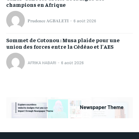
champions en Afrique
𝐏𝐫𝐮𝐝𝐞𝐧𝐜𝐞 𝐀𝐆𝐁𝐀𝐋𝐄𝐓𝐈
-
6 août 2026
Sommet de Cotonou : Musa plaide pour une
union des forces entre la Cédéao et l’AES
AFRIKA HABARI
-
6 août 2026