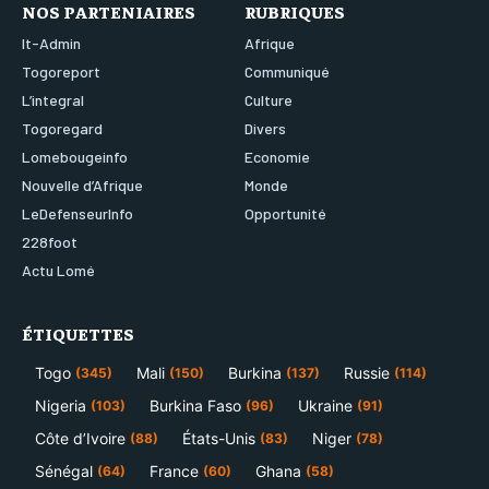
NOS PARTENIAIRES
RUBRIQUES
It-Admin
Afrique
Togoreport
Communiqué
L’integral
Culture
Togoregard
Divers
Lomebougeinfo
Economie
Nouvelle d’Afrique
Monde
LeDefenseurInfo
Opportunité
228foot
Actu Lomé
ÉTIQUETTES
Togo
Mali
Burkina
Russie
(345)
(150)
(137)
(114)
Nigeria
Burkina Faso
Ukraine
(103)
(96)
(91)
Côte d’Ivoire
États-Unis
Niger
(88)
(83)
(78)
Sénégal
France
Ghana
(64)
(60)
(58)