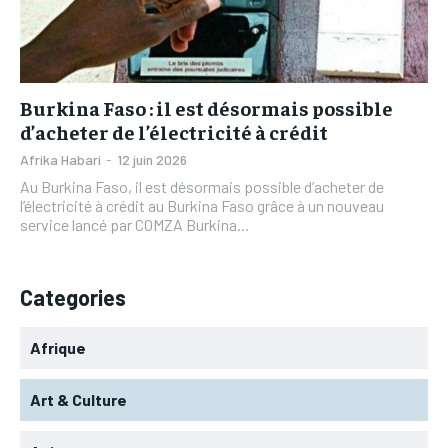
L’INTEGRAL
L’INTEGRAL
TOGOREGARD
TOGOREGARD
TOGOREGARD
TOGOREGARD
LOMEBOUGEINFO
LOMEBOUGEINFO
LOMEBOUGEINFO
LOMEBOUGEINFO
NOUVELLE D’AFRIQUE
NOUVELLE D’AFRIQUE
Burkina Faso : il est désormais possible
NOUVELLE D’AFRIQUE
NOUVELLE D’AFRIQUE
d’acheter de l’électricité à crédit
LEDEFENSEURINFO
LEDEFENSEURINFO
LEDEFENSEURINFO
LEDEFENSEURINFO
Afrika Habari
-
12 juin 2026
228FOOT
228FOOT
Au Burkina Faso, il est désormais possible d’acheter de
228FOOT
228FOOT
l’électricité à crédit au Burkina Faso grâce à un nouveau
ACTU LOMÉ
ACTU LOMÉ
service lancé par COMZA Burkina...
ACTU LOMÉ
ACTU LOMÉ
Categories
Afrique
Art & Culture