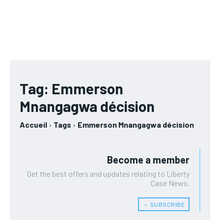
RUBRIQUES
RUBRIQUES
AFRIQUE
AFRIQUE
/ year
/ year
AFRIQUE
AFRIQUE
Pay now and you get access to exclusive news and
Pay now and you get access to exclusive news and
COMMUNIQUÉ
COMMUNIQUÉ
articles for a whole year.
articles for a whole year.
COMMUNIQUÉ
COMMUNIQUÉ
CULTURE
CULTURE
CULTURE
CULTURE
DIVERS
DIVERS
DIVERS
DIVERS
1-MONTH
1-MONTH
Tag:
Emmerson
ECONOMIE
ECONOMIE
ECONOMIE
ECONOMIE
Mnangagwa décision
/ month
/ month
MONDE
MONDE
By agreeing to this tier, you are billed every month after
By agreeing to this tier, you are billed every month after
MONDE
MONDE
the first one until you opt out of the monthly
the first one until you opt out of the monthly
OPPORTUNITÉ
OPPORTUNITÉ
Accueil
Tags
Emmerson Mnangagwa décision
subscription.
subscription.
OPPORTUNITÉ
OPPORTUNITÉ
PARTENAIRES
PARTENAIRES
Become a member
PARTENAIRES
PARTENAIRES
Get the best offers and updates relating to Liberty
IT-ADMIN
IT-ADMIN
Case News.
IT-ADMIN
IT-ADMIN
TOGOREPORT
TOGOREPORT
﹢ SUBSCRIBE
TOGOREPORT
TOGOREPORT
L’INTEGRAL
L’INTEGRAL