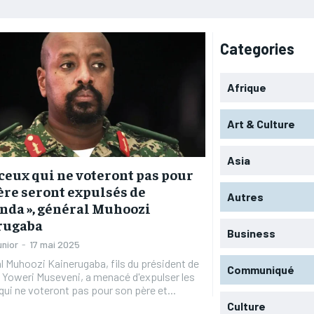
Categories
Afrique
Art & Culture
Asia
 ceux qui ne voteront pas pour
re seront expulsés de
Autres
nda », général Muhoozi
rugaba
Business
unior
-
17 mai 2025
l Muhoozi Kainerugaba, fils du président de
Communiqué
 Yoweri Museveni, a menacé d'expulser les
qui ne voteront pas pour son père et...
Culture