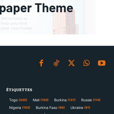
ÉTIQUETTES
Togo
Mali
Burkina
Russie
(345)
(150)
(137)
(114)
Nigeria
Burkina Faso
Ukraine
(103)
(96)
(91)