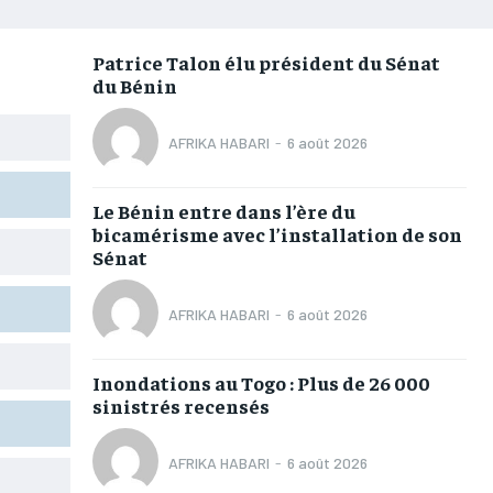
AFRIQUE
AFRIQUE
AFRIQUE
AFRIQUE
COMMUNIQUÉ
COMMUNIQUÉ
COMMUNIQUÉ
COMMUNIQUÉ
Patrice Talon élu président du Sénat
du Bénin
CULTURE
CULTURE
CULTURE
CULTURE
DIVERS
DIVERS
DIVERS
DIVERS
AFRIKA HABARI
-
6 août 2026
ECONOMIE
ECONOMIE
ECONOMIE
ECONOMIE
Le Bénin entre dans l’ère du
MONDE
MONDE
MONDE
MONDE
bicamérisme avec l’installation de son
Sénat
OPPORTUNITÉ
OPPORTUNITÉ
OPPORTUNITÉ
OPPORTUNITÉ
AFRIKA HABARI
-
6 août 2026
PARTENAIRES
PARTENAIRES
PARTENAIRES
PARTENAIRES
Inondations au Togo : Plus de 26 000
IT-ADMIN
IT-ADMIN
IT-ADMIN
IT-ADMIN
sinistrés recensés
TOGOREPORT
TOGOREPORT
TOGOREPORT
TOGOREPORT
AFRIKA HABARI
-
6 août 2026
L’INTEGRAL
L’INTEGRAL
L’INTEGRAL
L’INTEGRAL