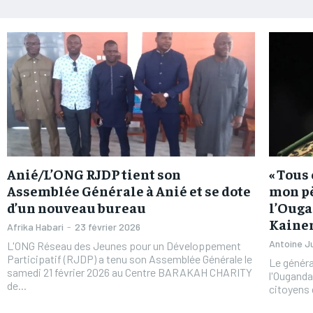
Anié/L’ONG RJDP tient son
« Tous
Assemblée Générale à Anié et se dote
mon pè
d’un nouveau bureau
l’Ouga
Kaine
Afrika Habari
-
23 février 2026
Antoine J
L'ONG Réseau des Jeunes pour un Développement
Participatif (RJDP) a tenu son Assemblée Générale le
Le généra
samedi 21 février 2026 au Centre BARAKAH CHARITY
l'Ouganda
de...
citoyens 