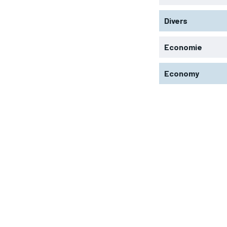
Divers
Economie
Economy
RECOMMENDED
RECOMMENDED
1-YEAR
1-YEAR
/ year
/ year
By agr
By agr
s and you
s and you
every m
every m
tly.
tly.
Pay now and you get access to exclusive
Pay now and you get access to exclusive
opt o
opt o
news and articles for a whole year.
news and articles for a whole year.