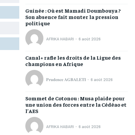
TOGOREGARD
TOGOREGARD
TOGOREGARD
TOGOREGARD
Guinée : Où est Mamadi Doumbouya ?
LOMEBOUGEINFO
LOMEBOUGEINFO
LOMEBOUGEINFO
LOMEBOUGEINFO
Son absence fait monter la pression
politique
NOUVELLE D’AFRIQUE
NOUVELLE D’AFRIQUE
NOUVELLE D’AFRIQUE
NOUVELLE D’AFRIQUE
LEDEFENSEURINFO
LEDEFENSEURINFO
LEDEFENSEURINFO
LEDEFENSEURINFO
AFRIKA HABARI
-
6 août 2026
228FOOT
228FOOT
228FOOT
228FOOT
Canal+ rafle les droits de la Ligue des
ACTU LOMÉ
ACTU LOMÉ
ACTU LOMÉ
ACTU LOMÉ
champions en Afrique
𝐏𝐫𝐮𝐝𝐞𝐧𝐜𝐞 𝐀𝐆𝐁𝐀𝐋𝐄𝐓𝐈
-
6 août 2026
Sommet de Cotonou : Musa plaide pour
1-MONTH
1-MONTH
une union des forces entre la Cédéao et
l’AES
/ month
/ month
eeing to this tier, you are billed
eeing to this tier, you are billed
onth after the first one until you
onth after the first one until you
AFRIKA HABARI
-
6 août 2026
ut of the monthly subscription.
ut of the monthly subscription.