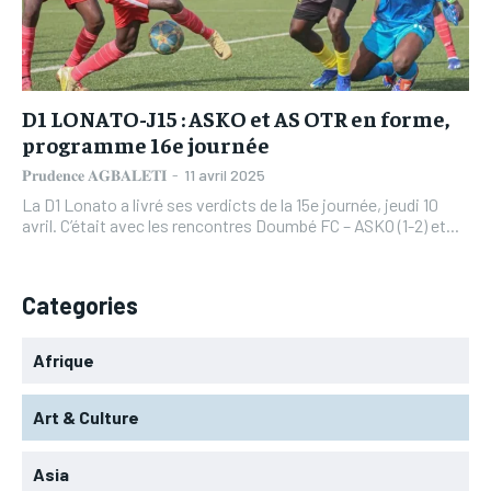
L’INTEGRAL
L’INTEGRAL
TOGOREGARD
TOGOREGARD
TOGOREGARD
TOGOREGARD
LOMEBOUGEINFO
LOMEBOUGEINFO
LOMEBOUGEINFO
LOMEBOUGEINFO
NOUVELLE D’AFRIQUE
NOUVELLE D’AFRIQUE
D1 LONATO-J15 : ASKO et AS OTR en forme,
NOUVELLE D’AFRIQUE
NOUVELLE D’AFRIQUE
programme 16e journée
LEDEFENSEURINFO
LEDEFENSEURINFO
LEDEFENSEURINFO
LEDEFENSEURINFO
𝐏𝐫𝐮𝐝𝐞𝐧𝐜𝐞 𝐀𝐆𝐁𝐀𝐋𝐄𝐓𝐈
-
11 avril 2025
228FOOT
228FOOT
La D1 Lonato a livré ses verdicts de la 15e journée, jeudi 10
228FOOT
228FOOT
avril. C’était avec les rencontres Doumbé FC – ASKO (1-2) et...
ACTU LOMÉ
ACTU LOMÉ
ACTU LOMÉ
ACTU LOMÉ
Categories
Afrique
Art & Culture
Asia