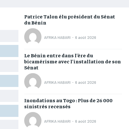
AFRIQUE
AFRIQUE
AFRIQUE
AFRIQUE
COMMUNIQUÉ
COMMUNIQUÉ
COMMUNIQUÉ
COMMUNIQUÉ
Patrice Talon élu président du Sénat
du Bénin
CULTURE
CULTURE
CULTURE
CULTURE
DIVERS
DIVERS
DIVERS
DIVERS
AFRIKA HABARI
-
6 août 2026
ECONOMIE
ECONOMIE
ECONOMIE
ECONOMIE
Le Bénin entre dans l’ère du
MONDE
MONDE
MONDE
MONDE
bicamérisme avec l’installation de son
Sénat
OPPORTUNITÉ
OPPORTUNITÉ
OPPORTUNITÉ
OPPORTUNITÉ
AFRIKA HABARI
-
6 août 2026
PARTENAIRES
PARTENAIRES
PARTENAIRES
PARTENAIRES
Inondations au Togo : Plus de 26 000
IT-ADMIN
IT-ADMIN
IT-ADMIN
IT-ADMIN
sinistrés recensés
TOGOREPORT
TOGOREPORT
TOGOREPORT
TOGOREPORT
AFRIKA HABARI
-
6 août 2026
L’INTEGRAL
L’INTEGRAL
L’INTEGRAL
L’INTEGRAL