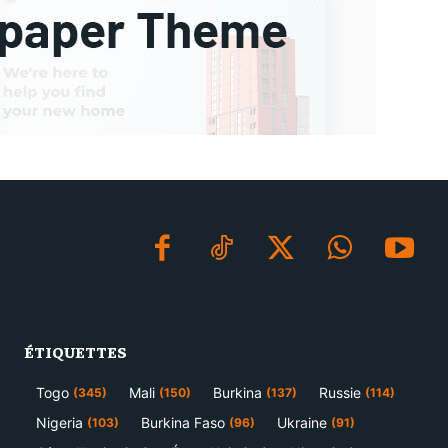
ÉTIQUETTES
Togo
Mali
Burkina
Russie
(345)
(150)
(137)
(114)
Nigeria
Burkina Faso
Ukraine
(103)
(96)
(91)