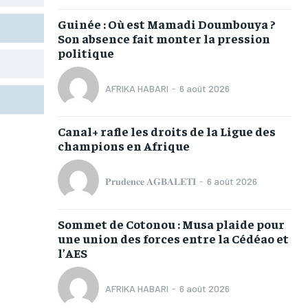
TOGOREGARD
TOGOREGARD
TOGOREGARD
TOGOREGARD
Guinée : Où est Mamadi Doumbouya ?
LOMEBOUGEINFO
LOMEBOUGEINFO
LOMEBOUGEINFO
LOMEBOUGEINFO
Son absence fait monter la pression
politique
NOUVELLE D’AFRIQUE
NOUVELLE D’AFRIQUE
NOUVELLE D’AFRIQUE
NOUVELLE D’AFRIQUE
LEDEFENSEURINFO
LEDEFENSEURINFO
LEDEFENSEURINFO
LEDEFENSEURINFO
AFRIKA HABARI
-
6 août 2026
228FOOT
228FOOT
228FOOT
228FOOT
Canal+ rafle les droits de la Ligue des
ACTU LOMÉ
ACTU LOMÉ
ACTU LOMÉ
ACTU LOMÉ
champions en Afrique
𝐏𝐫𝐮𝐝𝐞𝐧𝐜𝐞 𝐀𝐆𝐁𝐀𝐋𝐄𝐓𝐈
-
6 août 2026
Sommet de Cotonou : Musa plaide pour
1-MONTH
1-MONTH
une union des forces entre la Cédéao et
l’AES
/ month
/ month
eeing to this tier, you are billed
eeing to this tier, you are billed
onth after the first one until you
onth after the first one until you
AFRIKA HABARI
-
6 août 2026
ut of the monthly subscription.
ut of the monthly subscription.