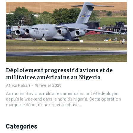
L’INTEGRAL
L’INTEGRAL
TOGOREGARD
TOGOREGARD
TOGOREGARD
TOGOREGARD
LOMEBOUGEINFO
LOMEBOUGEINFO
LOMEBOUGEINFO
LOMEBOUGEINFO
NOUVELLE D’AFRIQUE
NOUVELLE D’AFRIQUE
NOUVELLE D’AFRIQUE
NOUVELLE D’AFRIQUE
LEDEFENSEURINFO
LEDEFENSEURINFO
LEDEFENSEURINFO
LEDEFENSEURINFO
228FOOT
228FOOT
228FOOT
228FOOT
ACTU LOMÉ
ACTU LOMÉ
Déploiement progressif d’avions et de
ACTU LOMÉ
ACTU LOMÉ
militaires américains au Nigeria
Afrika Habari
-
16 février 2026
Au moins 6 avions militaires américains ont été déployés
depuis le weekend dans le nord du Nigeria. Cette opération
marque le début d'une nouvelle phase...
Categories