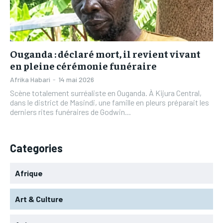
L’INTEGRAL
L’INTEGRAL
TOGOREGARD
TOGOREGARD
TOGOREGARD
TOGOREGARD
LOMEBOUGEINFO
LOMEBOUGEINFO
LOMEBOUGEINFO
LOMEBOUGEINFO
NOUVELLE D’AFRIQUE
NOUVELLE D’AFRIQUE
Ouganda : déclaré mort, il revient vivant
NOUVELLE D’AFRIQUE
NOUVELLE D’AFRIQUE
en pleine cérémonie funéraire
LEDEFENSEURINFO
LEDEFENSEURINFO
LEDEFENSEURINFO
LEDEFENSEURINFO
Afrika Habari
-
14 mai 2026
228FOOT
228FOOT
Scène totalement surréaliste en Ouganda. À Kijura Central,
228FOOT
228FOOT
dans le district de Masindi, une famille en pleurs préparait les
ACTU LOMÉ
ACTU LOMÉ
derniers rites funéraires de Godwin...
ACTU LOMÉ
ACTU LOMÉ
Categories
Afrique
Art & Culture