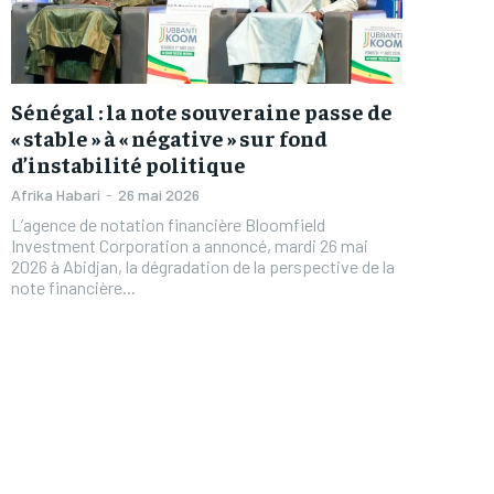
Sénégal : la note souveraine passe de
« stable » à « négative » sur fond
d’instabilité politique
Afrika Habari
-
26 mai 2026
L’agence de notation financière Bloomfield
Investment Corporation a annoncé, mardi 26 mai
2026 à Abidjan, la dégradation de la perspective de la
note financière...
FOREVER
FOREVER
/ forever
/ forever
Sign up with just an email addres
Sign up with just an email addres
get access to this tier instan
get access to this tier instan