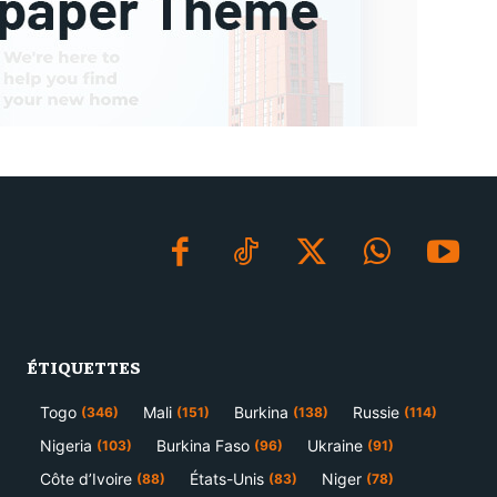
ÉTIQUETTES
Togo
Mali
Burkina
Russie
(346)
(151)
(138)
(114)
Nigeria
Burkina Faso
Ukraine
(103)
(96)
(91)
Côte d’Ivoire
États-Unis
Niger
(88)
(83)
(78)