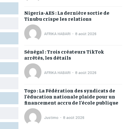
TOGOREGARD
TOGOREGARD
TOGOREGARD
TOGOREGARD
Nigeria-AES : La dernière sortie de
LOMEBOUGEINFO
LOMEBOUGEINFO
LOMEBOUGEINFO
LOMEBOUGEINFO
Tinubu crispe les relations
NOUVELLE D’AFRIQUE
NOUVELLE D’AFRIQUE
NOUVELLE D’AFRIQUE
NOUVELLE D’AFRIQUE
AFRIKA HABARI
-
8 août 2026
LEDEFENSEURINFO
LEDEFENSEURINFO
LEDEFENSEURINFO
LEDEFENSEURINFO
228FOOT
228FOOT
228FOOT
228FOOT
Sénégal : Trois créateurs TikTok
arrêtés, les détails
ACTU LOMÉ
ACTU LOMÉ
ACTU LOMÉ
ACTU LOMÉ
AFRIKA HABARI
-
8 août 2026
Togo : La Fédération des syndicats de
1-MONTH
1-MONTH
l’éducation nationale plaide pour un
financement accru de l’école publique
/ month
/ month
eeing to this tier, you are billed
eeing to this tier, you are billed
onth after the first one until you
onth after the first one until you
Justimo
-
8 août 2026
ut of the monthly subscription.
ut of the monthly subscription.