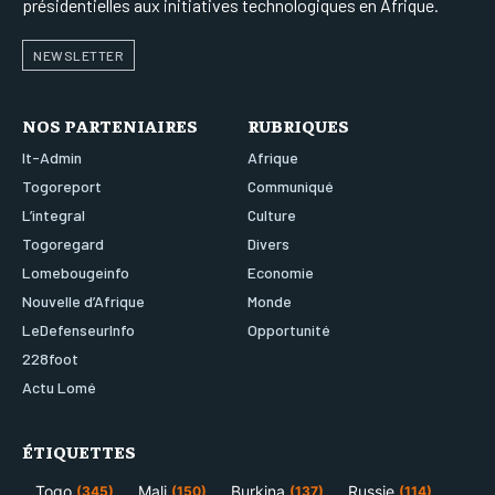
présidentielles aux initiatives technologiques en Afrique.
NEWSLETTER
NOS PARTENIAIRES
RUBRIQUES
It-Admin
Afrique
Togoreport
Communiqué
L’integral
Culture
Togoregard
Divers
Lomebougeinfo
Economie
Nouvelle d’Afrique
Monde
LeDefenseurInfo
Opportunité
228foot
Actu Lomé
ÉTIQUETTES
Togo
Mali
Burkina
Russie
(345)
(150)
(137)
(114)