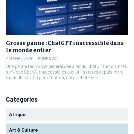
Grosse panne : ChatGPT inaccessible dans
le monde entier
Antoine Junior
-
10 juin 2025
Une panne technique généralisée a rendu ChatGPT et d'autres
services OpenAI inaccessibles aux utilisateurs depuis mardi
matin 10 juin. La perturbation, qui a débuté vers...
Categories
Afrique
Art & Culture