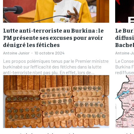
Lutte anti-terroriste au Burkina : le
Le Bur
PM présente ses excuses pour avoir
diffus
dénigré les fétiches
Bachel
Antoine Junior
-
10 octobre 2024
Antoine J
Les propos polémiques tenus par le Premier ministre
Le Consei
burkinabè sur l’efficacité des fétiches dans la lutte
Burkina F
anti-terroriste n’ont pas plu. En effet, lors de...
rediffuse