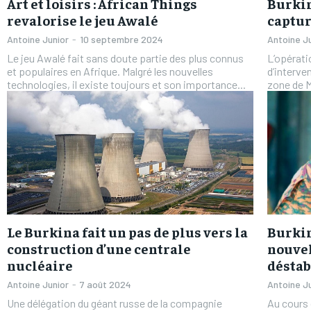
Art et loisirs : African Things
Burkin
revalorise le jeu Awalé
captu
Antoine Junior
-
10 septembre 2024
Antoine J
Le jeu Awalé fait sans doute partie des plus connus
L’opérati
et populaires en Afrique. Malgré les nouvelles
d’interve
technologies, il existe toujours et son importance...
zone de M
Le Burkina fait un pas de plus vers la
Burkin
construction d’une centrale
nouvel
nucléaire
déstab
Antoine Junior
-
7 août 2024
Antoine J
Une délégation du géant russe de la compagnie
Au cours 