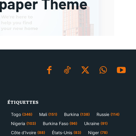
ÉTIQUETTES
Togo
Mali
Burkina
Russie
(346)
(151)
(138)
(114)
Nigeria
Burkina Faso
Ukraine
(103)
(96)
(91)
Côte d’Ivoire
États-Unis
Niger
(88)
(83)
(78)