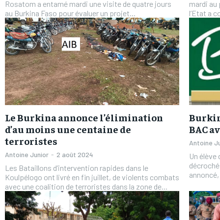
Rosatom a entamé mardi une visite de quatre jours
mardi au 
au Burkina Faso pour évaluer un projet...
l’Etat a 
FOREVER
FOREVER
/ forever
/ forever
Sign up with just an email addres
Sign up with just an email addres
get access to this tier instan
get access to this tier instan
Le Burkina annonce l’élimination
Burkin
d’au moins une centaine de
BAC av
terroristes
Antoine J
Antoine Junior
-
2 août 2024
Un élève d
décroché 
Les Bataillons d’intervention rapides dans le
annoncé, l
Koulpélogo ont livré en fin juillet, de violents combats
avec une coalition de terroristes dans la zone de...