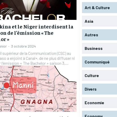
Art & Culture
Asia
kina et le Niger interdisent la
ion de l’émission « The
Autres
or »
unior
-
3 octobre 2024
Business
l supérieur de la Communication (CSC) au
aso a enjoint à Canal+, de ne plus diffuser ni
Communiqué
r l'émission « The Bachelor » saison 3,...
Culture
Divers
Economie
Economy