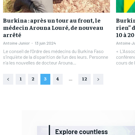
Burkina : après un tour au front, le
Burkina
médecin Arouna Louré, de nouveau
rien’’
arrêté
10 à 20
Antoine Junior
-
13 juin 2024
Antoine J
Le conseil de l’Ordre des médecins du Burkina Faso
« L'Assoc
s’inquiète de la disparition de l’un des leurs. Personne
conférenc
n’a les nouvelles de docteur Arouna...
cours de l
1
2
3
4
...
12