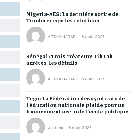
L’INTEGRAL
L’INTEGRAL
L’INTEGRAL
L’INTEGRAL
Nigeria-AES : La dernière sortie de
TOGOREGARD
TOGOREGARD
TOGOREGARD
TOGOREGARD
Tinubu crispe les relations
LOMEBOUGEINFO
LOMEBOUGEINFO
LOMEBOUGEINFO
LOMEBOUGEINFO
AFRIKA HABARI
-
8 août 2026
NOUVELLE D’AFRIQUE
NOUVELLE D’AFRIQUE
NOUVELLE D’AFRIQUE
NOUVELLE D’AFRIQUE
LEDEFENSEURINFO
LEDEFENSEURINFO
LEDEFENSEURINFO
LEDEFENSEURINFO
Sénégal : Trois créateurs TikTok
arrêtés, les détails
228FOOT
228FOOT
228FOOT
228FOOT
ACTU LOMÉ
ACTU LOMÉ
ACTU LOMÉ
ACTU LOMÉ
AFRIKA HABARI
-
8 août 2026
Togo : La Fédération des syndicats de
l’éducation nationale plaide pour un
financement accru de l’école publique
Justimo
-
8 août 2026