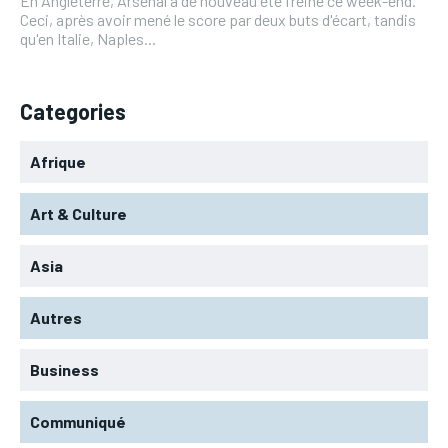
En Angleterre, Arsenal a de nouveau été freiné ce week-end.
Ceci, après avoir mené le score par deux buts d'écart, tandis
qu'en Italie, Naples...
Categories
Afrique
Art & Culture
Asia
Autres
Business
Communiqué