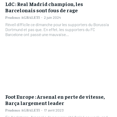
LdC : Real Madrid champion, les
Barcelonais sont fous de rage
𝐏𝐫𝐮𝐝𝐞𝐧𝐜𝐞 𝐀𝐆𝐁𝐀𝐋𝐄𝐓𝐈
-
2 juin 2024
Réveil difficile ce dimanche pour les supporters du Borussia
Dortmund et pas que. En effet, les supporters du FC
Barcelone ont passé une mauvaise...
Foot Europe : Arsenal en perte de vitesse,
Barça largement leader
𝐏𝐫𝐮𝐝𝐞𝐧𝐜𝐞 𝐀𝐆𝐁𝐀𝐋𝐄𝐓𝐈
-
17 avril 2023