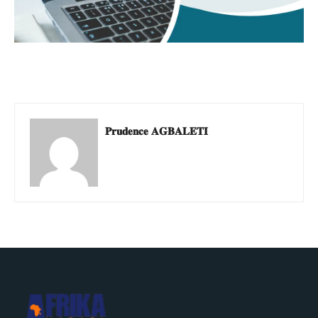
𝐏𝐫𝐮𝐝𝐞𝐧𝐜𝐞 𝐀𝐆𝐁𝐀𝐋𝐄𝐓𝐈