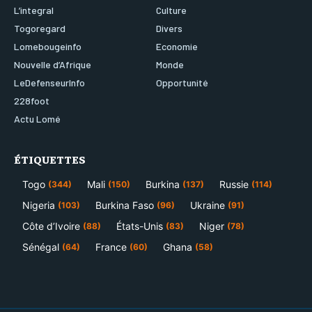
L’integral
Culture
Togoregard
Divers
Lomebougeinfo
Economie
Nouvelle d’Afrique
Monde
LeDefenseurInfo
Opportunité
228foot
Actu Lomé
ÉTIQUETTES
Togo
Mali
Burkina
Russie
(344)
(150)
(137)
(114)
Nigeria
Burkina Faso
Ukraine
(103)
(96)
(91)
Côte d’Ivoire
États-Unis
Niger
(88)
(83)
(78)
Sénégal
France
Ghana
(64)
(60)
(58)