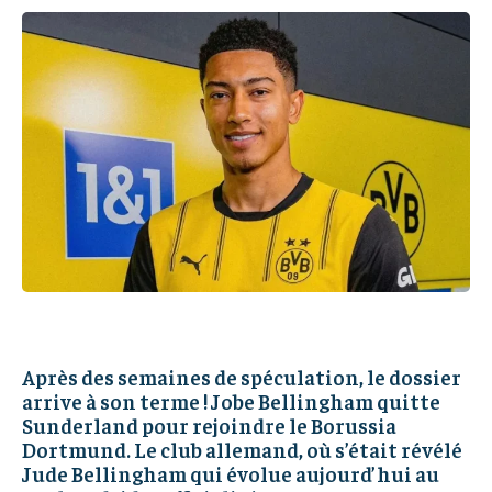
IT-ADMIN
IT-ADMIN
IT-ADMIN
IT-ADMIN
TOGOREPORT
TOGOREPORT
TOGOREPORT
TOGOREPORT
L’INTEGRAL
L’INTEGRAL
L’INTEGRAL
L’INTEGRAL
TOGOREGARD
TOGOREGARD
TOGOREGARD
TOGOREGARD
LOMEBOUGEINFO
LOMEBOUGEINFO
LOMEBOUGEINFO
LOMEBOUGEINFO
NOUVELLE D’AFRIQUE
NOUVELLE D’AFRIQUE
NOUVELLE D’AFRIQUE
NOUVELLE D’AFRIQUE
LEDEFENSEURINFO
LEDEFENSEURINFO
LEDEFENSEURINFO
LEDEFENSEURINFO
228FOOT
228FOOT
228FOOT
228FOOT
ACTU LOMÉ
ACTU LOMÉ
ACTU LOMÉ
ACTU LOMÉ
Après des semaines de spéculation, le dossier
arrive à son terme ! Jobe Bellingham quitte
Sunderland pour rejoindre le Borussia
Dortmund. Le club allemand, où s’était révélé
Jude Bellingham qui évolue aujourd’hui au