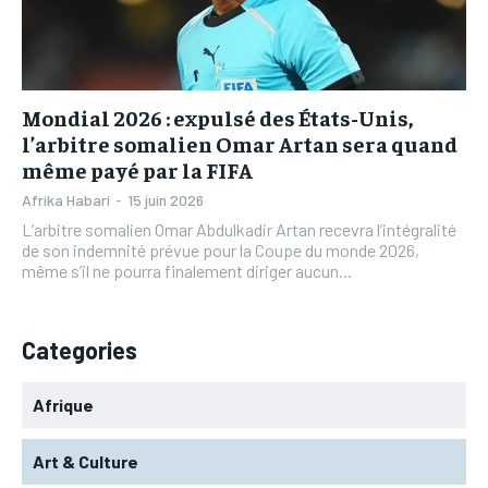
L’INTEGRAL
L’INTEGRAL
TOGOREGARD
TOGOREGARD
TOGOREGARD
TOGOREGARD
LOMEBOUGEINFO
LOMEBOUGEINFO
LOMEBOUGEINFO
LOMEBOUGEINFO
NOUVELLE D’AFRIQUE
NOUVELLE D’AFRIQUE
Mondial 2026 : expulsé des États-Unis,
NOUVELLE D’AFRIQUE
NOUVELLE D’AFRIQUE
l’arbitre somalien Omar Artan sera quand
LEDEFENSEURINFO
LEDEFENSEURINFO
même payé par la FIFA
LEDEFENSEURINFO
LEDEFENSEURINFO
228FOOT
228FOOT
Afrika Habari
-
15 juin 2026
228FOOT
228FOOT
L’arbitre somalien Omar Abdulkadir Artan recevra l’intégralité
ACTU LOMÉ
ACTU LOMÉ
de son indemnité prévue pour la Coupe du monde 2026,
ACTU LOMÉ
ACTU LOMÉ
même s’il ne pourra finalement diriger aucun...
Categories
Afrique
Art & Culture