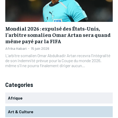
L’INTEGRAL
L’INTEGRAL
TOGOREGARD
TOGOREGARD
TOGOREGARD
TOGOREGARD
LOMEBOUGEINFO
LOMEBOUGEINFO
LOMEBOUGEINFO
LOMEBOUGEINFO
NOUVELLE D’AFRIQUE
NOUVELLE D’AFRIQUE
Mondial 2026 : expulsé des États-Unis,
NOUVELLE D’AFRIQUE
NOUVELLE D’AFRIQUE
l’arbitre somalien Omar Artan sera quand
LEDEFENSEURINFO
LEDEFENSEURINFO
même payé par la FIFA
LEDEFENSEURINFO
LEDEFENSEURINFO
228FOOT
228FOOT
Afrika Habari
-
15 juin 2026
228FOOT
228FOOT
L’arbitre somalien Omar Abdulkadir Artan recevra l’intégralité
ACTU LOMÉ
ACTU LOMÉ
de son indemnité prévue pour la Coupe du monde 2026,
ACTU LOMÉ
ACTU LOMÉ
même s’il ne pourra finalement diriger aucun...
Categories
Afrique
Art & Culture